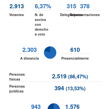
2.913
6,37%
315
378
Votantes
N. de
Delegaciones
Representaciones
socios
con
derecho
a voto
2.303
610
A distancia
Presencialmente
Personas
2.519
(86,47%)
físicas
Personas
394
(13,53%)
jurídicas
943
1.576