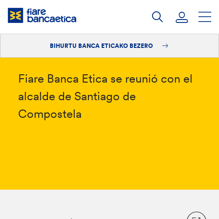
Pasatu
edukia
BIHURTU BANCA ETICAKO BEZERO
Saioa hasi
Bihurtu bezero
Fiare Banca Etica se reunió con el
alcalde de Santiago de
Compostela