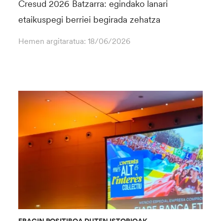
Cresud 2026 Batzarra: egindako lanari
etaikuspegi berriei begirada zehatza
Hemen argitaratua:
18/06/2026