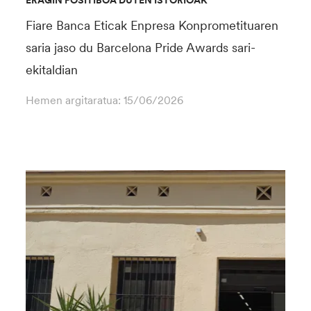
ERAGIN POSITIBOA DUTEN ISTORIOAK
Fiare Banca Eticak Enpresa Konprometituaren
saria jaso du Barcelona Pride Awards sari-
ekitaldian
Hemen argitaratua:
15/06/2026