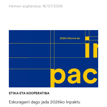
Hemen argitaratua:
16/07/2026
ETIKA ETA KOOPERATIBA
Eskuragarri dago jada 2026ko Inpaktu