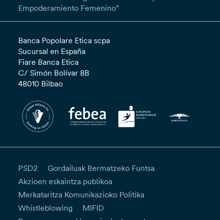
Empoderamiento Femenino”
Banca Popolare Etica scpa
Sucursal en España
Fiare Banca Etica
C/ Simón Bolívar 8B
48010 Bilbao
PSD2
Gordailuak Bermatzeko Funtsa
Akzioen eskaintza publikoa
Merkataritza Komunikazioko Politika
Whistleblowing
MIFID