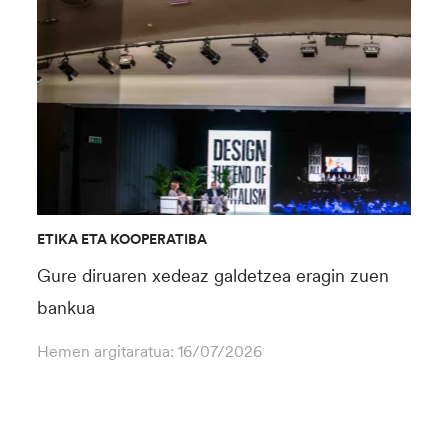
ETIKA ETA KOOPERATIBA
Gure diruaren xedeaz galdetzea eragin zuen
bankua
Hemen argitaratua:
16/07/2026