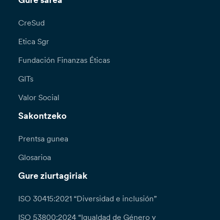
Gure sarea
CreSud
Etica Sgr
Fundación Finanzas Éticas
GITs
Valor Social
Sakontzeko
Prentsa gunea
Glosarioa
Gure ziurtagiriak
ISO 30415:2021 “Diversidad e inclusión”
ISO 53800:2024 “Igualdad de Género y