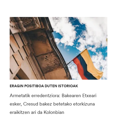
ERAGIN POSITIBOA DUTEN ISTORIOAK
Armetatik erredentziora: Bakearen Etxeari
esker, Cresud bakez betetako etorkizuna
eraikitzen ari da Kolonbian