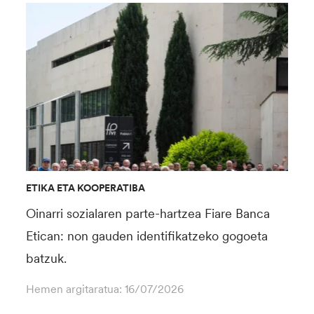
ETIKA ETA KOOPERATIBA
Oinarri sozialaren parte-hartzea Fiare Banca
Etican: non gauden identifikatzeko gogoeta
batzuk.
Hemen argitaratua:
16/07/2026