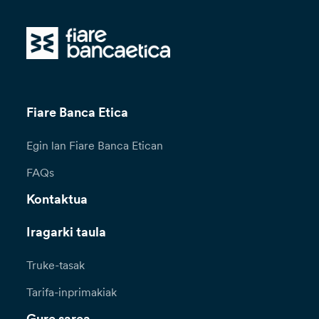
Fiare Banca Etica
Egin lan Fiare Banca Etican
FAQs
Kontaktua
Iragarki taula
Truke-tasak
Tarifa-inprimakiak