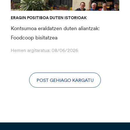
ERAGIN POSITIBOA DUTEN ISTORIOAK
Kontsumoa eraldatzen duten aliantzak:
Foodcoop bisitatzea
Hemen argitaratua:
08/06/2026
POST GEHIAGO KARGATU