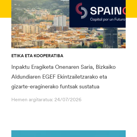
ETIKA ETA KOOPERATIBA
Inpaktu Eragiketa Onenaren Saria, Bizkaiko
Aldundiaren EGEF Ekintzailetzarako eta
gizarte-eraginerako funtsak sustatua
Hemen argitaratua:
24/07/2026