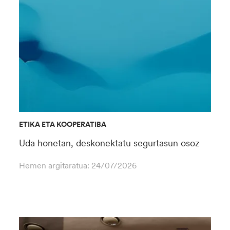
ETIKA ETA KOOPERATIBA
Uda honetan, deskonektatu segurtasun osoz
Hemen argitaratua:
24/07/2026