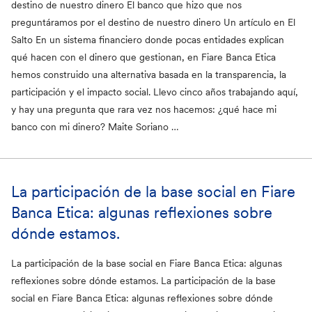
destino de nuestro dinero El banco que hizo que nos
Participación
preguntáramos por el destino de nuestro dinero Un artículo en El
Salto En un sistema financiero donde pocas entidades explican
JóvenesxFiare
qué hacen con el dinero que gestionan, en Fiare Banca Etica
hemos construido una alternativa basada en la transparencia, la
proyectos financiados
participación y el impacto social. Llevo cinco años trabajando aquí,
Convenios
y hay una pregunta que rara vez nos hacemos: ¿qué hace mi
banco con mi dinero? Maite Soriano …
Crowdfunding
informe
Actualidad
La participación de la base social en Fiare
AniversarioaFiareBE
Banca Etica: algunas reflexiones sobre
dónde estamos.
Asamblea2025
DiaInternacionalDeLaMujer
La participación de la base social en Fiare Banca Etica: algunas
reflexiones sobre dónde estamos. La participación de la base
social en Fiare Banca Etica: algunas reflexiones sobre dónde