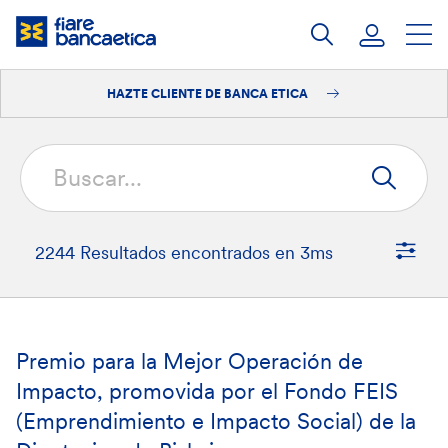
Saltar
a
contenido
HAZTE CLIENTE DE BANCA ETICA
Iniciar sesión
Hazte cliente
2244 Resultados encontrados en 3ms
Tipo de contenido
Premio para la Mejor Operación de
Impacto, promovida por el Fondo FEIS
Publicaciones
994
(Emprendimiento e Impacto Social) de la
Eventos GIT
383