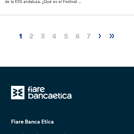
de la ESS andaluza. ¿Qué es el Festival …
1
2
3
4
5
6
7
Fiare Banca Etica