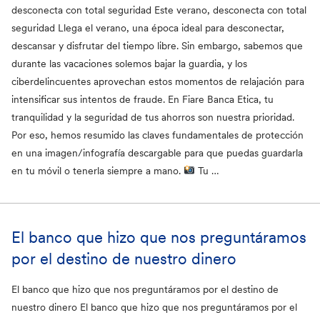
desconecta con total seguridad Este verano, desconecta con total
seguridad Llega el verano, una época ideal para desconectar,
Ética y cooperativa
234
descansar y disfrutar del tiempo libre. Sin embargo, sabemos que
Historias de impacto positivo
183
durante las vacaciones solemos bajar la guardia, y los
ciberdelincuentes aprovechan estos momentos de relajación para
Proyectos colectivos
32
intensificar sus intentos de fraude. En Fiare Banca Etica, tu
Projectes col·lectius
1
tranquilidad y la seguridad de tus ahorros son nuestra prioridad.
Por eso, hemos resumido las claves fundamentales de protección
en una imagen/infografía descargable para que puedas guardarla
Tags
en tu móvil o tenerla siempre a mano.
Tu …
Noticias
El banco que hizo que nos preguntáramos
Realidades financiadas
por el destino de nuestro dinero
Jóvenes x Fiare
Productos y servicios
El banco que hizo que nos preguntáramos por el destino de
nuestro dinero El banco que hizo que nos preguntáramos por el
Opinión