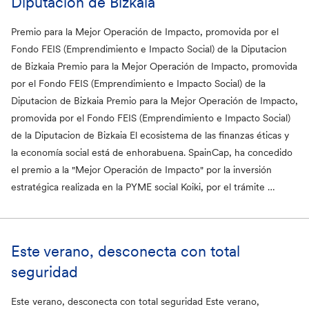
Diputacion de Bizkaia
Publicaciones GIT
367
Premio para la Mejor Operación de Impacto, promovida por el
Fondo FEIS (Emprendimiento e Impacto Social) de la Diputacion
Asamblea
126
de Bizkaia Premio para la Mejor Operación de Impacto, promovida
Páginas
107
por el Fondo FEIS (Emprendimiento e Impacto Social) de la
Diputacion de Bizkaia Premio para la Mejor Operación de Impacto,
Comunicados de prensa
77
promovida por el Fondo FEIS (Emprendimiento e Impacto Social)
FAQ
71
de la Diputacion de Bizkaia El ecosistema de las finanzas éticas y
la economía social está de enhorabuena. SpainCap, ha concedido
Productos
55
el premio a la "Mejor Operación de Impacto" por la inversión
estratégica realizada en la PYME social Koiki, por el trámite …
Glosario
37
GIT
18
Este verano, desconecta con total
Categoría artículos
seguridad
Este verano, desconecta con total seguridad Este verano,
Finanzas Éticas
647