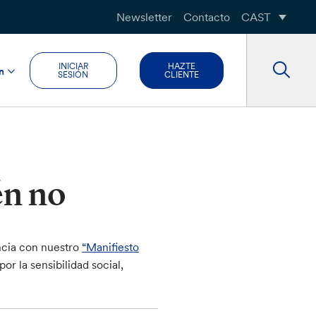
Newsletter
Contacto
CAST
INICIAR
HAZTE
n
SESIÓN
CLIENTE
én no
ncia con nuestro
“Manifiesto
r la sensibilidad social,