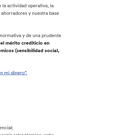
la actividad operativa, la
s ahorradores y nuestra base
a normativa y de una prudente
el mérito crediticio en
icos (sensibilidad social,
n mi dinero”.
encial;
rgía solar térmica, solar