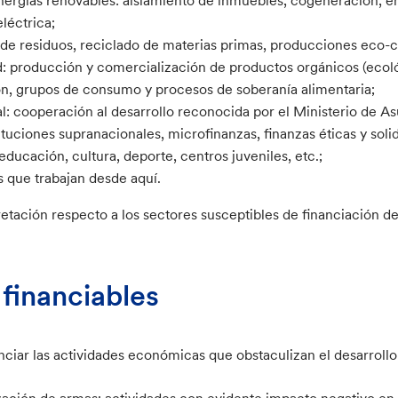
eléctrica;
de residuos, reciclado de materias primas, producciones eco-
d: producción y comercialización de productos orgánicos (ecol
ón, grupos de consumo y procesos de soberanía alimentaria;
: cooperación al desarrollo reconocida por el Ministerio de As
tuciones supranacionales, microfinanzas, finanzas éticas y solid
ducación, cultura, deporte, centros juveniles, etc.;
 que trabajan desde aquí.
retación respecto a los sectores susceptibles de financiación 
 financiables
anciar las actividades económicas que obstaculizan el desarroll
ación de armas; actividades con evidente impacto negativo en 