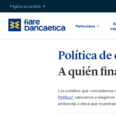
Saltar
Página accesible
a
contenido
E
Particulares
org
Política de
A quién fin
Los créditos que concedemos no
Político”
, valoramos y elegimos 
ambiental o ética que muestran