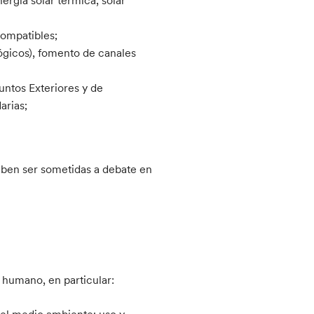
compatibles;
ógicos), fomento de canales
untos Exteriores y de
arias;
deben ser sometidas a debate en
o humano, en particular:
el medio ambiente; uso y