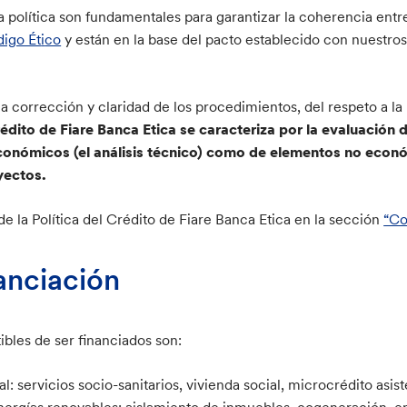
 política son fundamentales para garantizar la coherencia entre 
igo Ét
i
co
y están en la base del pacto establecido con nuestro
la corrección y claridad de los procedimientos, del respeto a l
édito de Fiare Banca Etica se caracteriza por la evaluación d
onómicos (el análisis técnico) como de elementos no económ
yectos.
de la Política del Crédito de Fiare Banca Etica en la sección
“Co
anciación
ibles de ser financiados son:
l: servicios socio-sanitarios, vivienda social, microcrédito asist
nergías renovables: aislamiento de inmuebles, cogeneración, ene