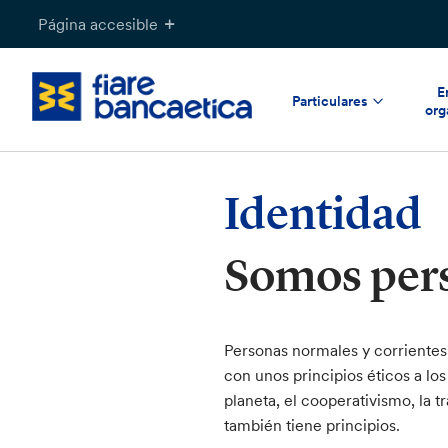
Saltar
Página accesible
a
contenido
E
Particulares
org
Identidad
Somos pers
Personas normales y corrientes 
con unos principios éticos a los
planeta, el cooperativismo, la t
también tiene principios.