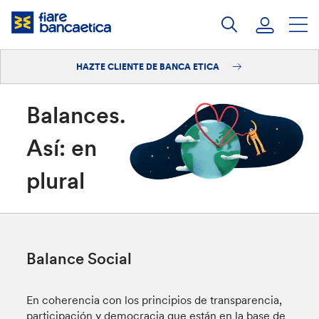
Saltar
a
contenido
HAZTE CLIENTE DE BANCA ETICA
Iniciar sesión
Hazte cliente
Balances.
Así: en
plural
Balance Social
En coherencia con los principios de transparencia,
participación y democracia que están en la base de