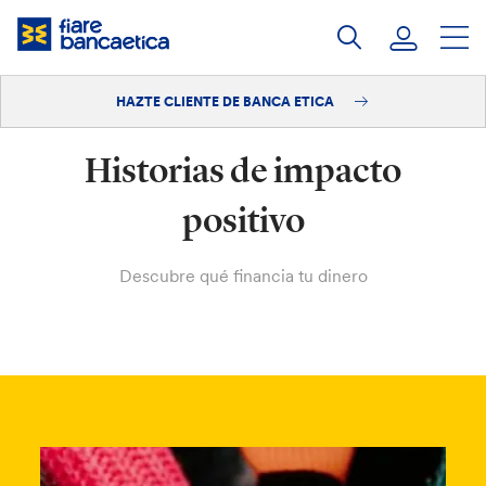
Saltar
a
contenido
HAZTE CLIENTE DE BANCA ETICA
Iniciar sesión
Historias de impacto
Hazte cliente
positivo
Descubre qué financia tu dinero