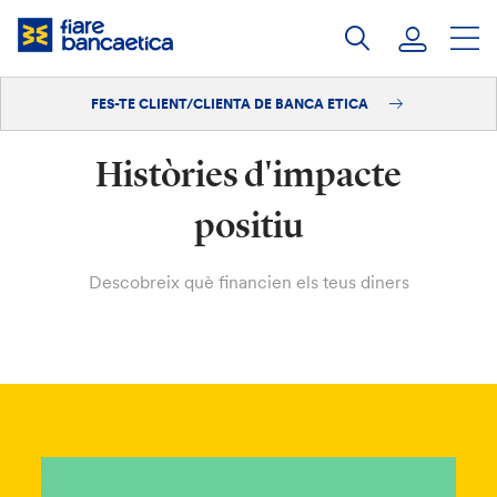
Salta
al
contingut
FES-TE CLIENT/CLIENTA DE BANCA ETICA
Iniciar sessió
Històries d'impacte
Fes-te'n client/clienta
positiu
Descobreix què financien els teus diners