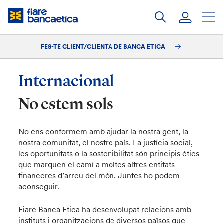
Salta
al
contingut
FES-TE CLIENT/CLIENTA DE BANCA ETICA
Iniciar sessió
Fes-te'n client/clienta
Internacional
No estem sols
No ens conformem amb ajudar la nostra gent, la
nostra comunitat, el nostre país. La justícia social,
les oportunitats o la sostenibilitat són principis ètics
que marquen el camí a moltes altres entitats
financeres d’arreu del món. Juntes ho podem
aconseguir.
Fiare Banca Etica ha desenvolupat relacions amb
instituts i organitzacions de diversos països que