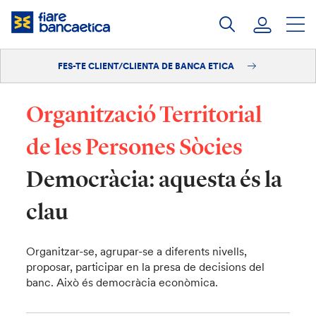
Salta
al
contingut
FES-TE CLIENT/CLIENTA DE BANCA ETICA
Iniciar sessió
Fes-te'n client/clienta
Organització Territorial
de les Persones Sòcies
Democràcia: aquesta és la
clau
Organitzar-se, agrupar-se a diferents nivells,
proposar, participar en la presa de decisions del
banc. Això és democràcia econòmica.