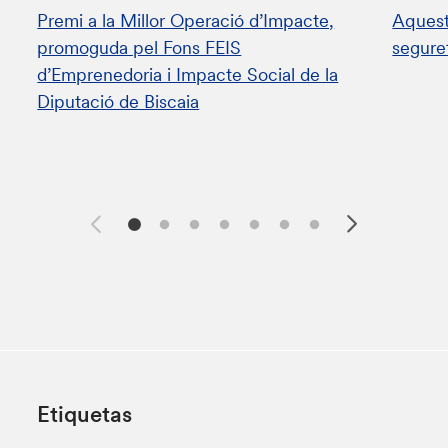
Premi a la Millor Operació d’Impacte,
Aquest
promoguda pel Fons FEIS
segure
d’Emprenedoria i Impacte Social de la
Diputació de Biscaia
Etiquetas