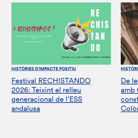
HISTÒRIES D'IMPACTE POSITIU
HISTÒRI
Festival RECHISTANDO
De le
2026: Teixint el relleu
amb 
generacional de l’ESS
const
andalusa
Colò