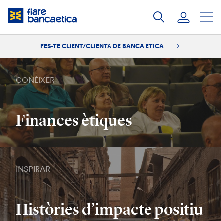
Salta
al
contingut
FES-TE CLIENT/CLIENTA DE BANCA ETICA
Iniciar sessió
Fes-te'n client/clienta
CONÈIXER
Finances ètiques
INSPIRAR
Històries d’impacte positiu