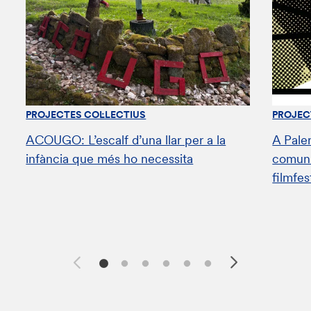
PROJECTES COL·LECTIUS
PROJEC
ACOUGO: L’escalf d’una llar per a la
A Pale
infància que més ho necessita
comunit
filmfes