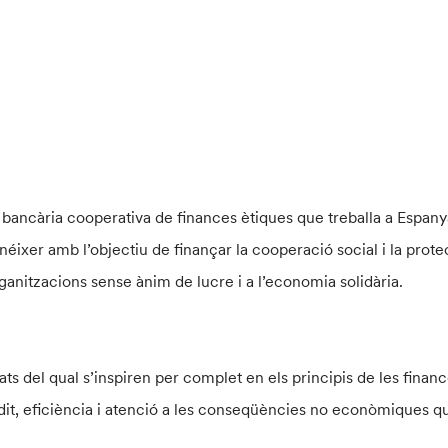
t bancària cooperativa de finances ètiques que treballa a Espa
 Va néixer amb l’objectiu de finançar la cooperació social i la pr
ganitzacions sense ànim de lucre i a l’economia solidària.
ats del qual s’inspiren per complet en els principis de les finan
dit, eficiència i atenció a les conseqüències no econòmiques q