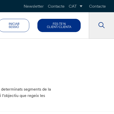
Newsletter
Contacte
CAT
Contacte
INICIAR
FES-TE'N
SESSIÓ
CLIENT/CLIENTA
 a determinats segments de la
i l’objectiu que regeix les