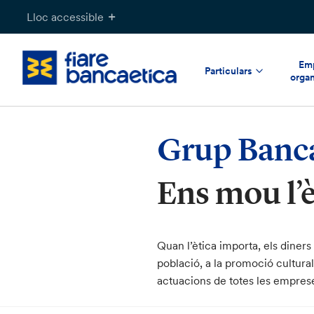
Salta
Lloc accessible
al
contingut
Emp
Particulars
organ
Grup Banca
Ens mou l’è
Quan l’ètica importa, els diner
població, a la promoció cultural
actuacions de totes les empres