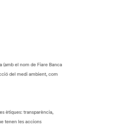
nya (amb el nom de Fiare Banca
otecció del medi ambient, com
ces ètiques: transparència,
ue tenen les accions