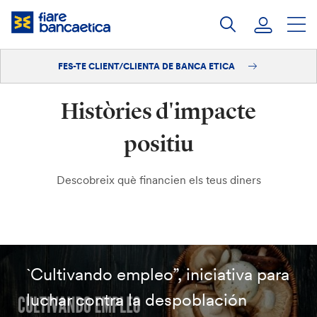
Salta
al
contingut
FES-TE CLIENT/CLIENTA DE BANCA ETICA
Iniciar sessió
Històries d'impacte
Fes-te'n client/clienta
positiu
Descobreix què financien els teus diners
`Cultivando empleo”, iniciativa para
luchar contra la despoblación