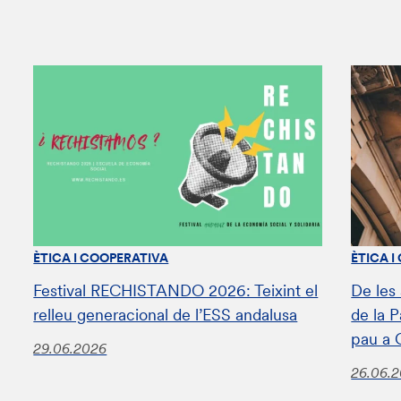
ÈTICA I COOPERATIVA
ÈTICA I
Festival RECHISTANDO 2026: Teixint el
De les
relleu generacional de l’ESS andalusa
de la 
pau a 
29.06.2026
26.06.