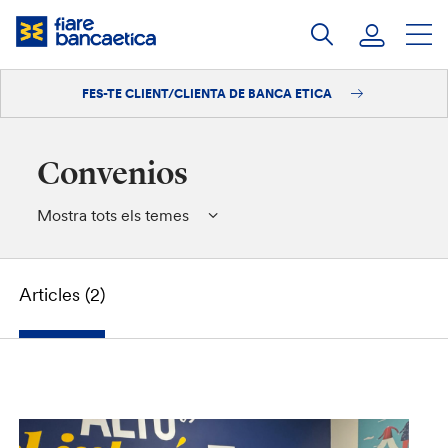
Salta
al
contingut
FES-TE CLIENT/CLIENTA DE BANCA ETICA
Iniciar sessió
Fes-te'n client/clienta
Convenios
Mostra tots els temes
Articles (2)