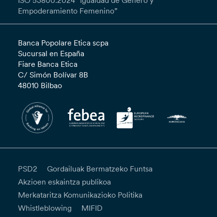
ISO 53800:2024 “Igualdad de Género y
Empoderamiento Femenino”
Banca Popolare Etica scpa
Sucursal en España
Fiare Banca Etica
C/ Simón Bolívar 8B
48010 Bilbao
PSD2
Gordailuak Bermatzeko Funtsa
Akzioen eskaintza publikoa
Merkataritza Komunikazioko Politika
Whistleblowing
MIFID