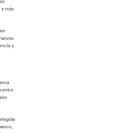
nos
o y más
 en
inanzas
encia y
Banca
a entre
ales
elegida
banco,