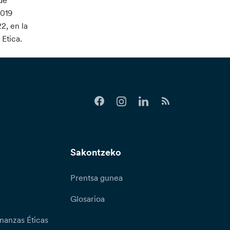
de
2019
2, en la
Etica.
Sakontzeko
Prentsa gunea
Glosarioa
nanzas Éticas