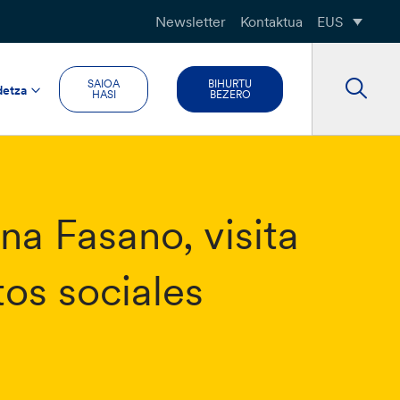
Newsletter
Kontaktua
EUS
SAIOA
BIHURTU
detza
HASI
BEZERO
na Fasano, visita
tos sociales