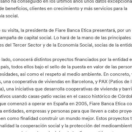
sano ha conseguido en los últimos años unos datos excepciona
de beneficios, clientes en crecimiento y más servicios para la
a social.
su visita, la presidenta de Fiare Banca Etica presentará, por un 
ampaña de capital social. Lo hará de la mano de las principales
es del Tercer Sector y de la Economía Social, socias de la entid
o lado, conocerá distintos proyectos financiados por la entidad 
país, todos ellos bajo el sello de la puesta en valor de las perso
esidades, así como el respeto al medio ambiente. En concreto, v
s, una cooperativa de viviendas en Barcelona, y PAX (Patios de 
), una iniciativa que desarrolla cooperativas de vivienda y barr
tivos usando casas-patio vacías en el casco histórico de Córdo
ue comenzó a operar en España en 2005, Fiare Banca Etica c
 a entidades, empresas y personas para que lleven a cabo proye
nen como finalidad construir un mundo mejor. Estos proyectos 
nalidad la cooperación social y la protección del medioambient