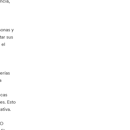
ncia,
sonas y
tar sus
 el
erías
a
icas
es. Esto
ativa.
IO