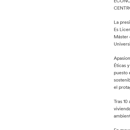
ECONÓM
CENTR
La pres
Es Lice
Máster 
Univers
Apasion
Éticas 
puesto 
sostenib
el prot
Tras 10
viviend
ambient