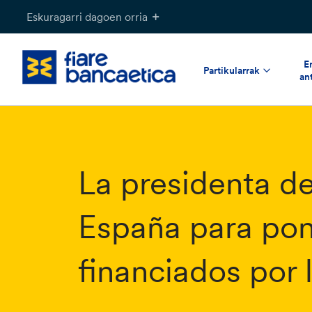
Pasatu
Eskuragarri dagoen orria
edukia
E
Partikularrak
an
La presidenta de
España para pone
financiados por 