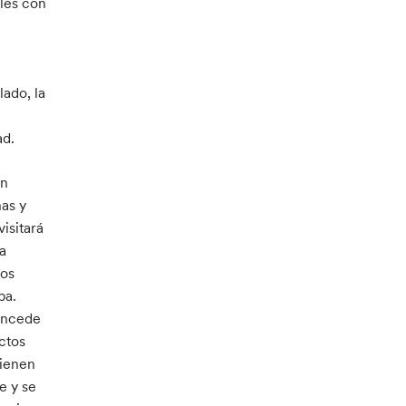
les con
lado, la
ad.
en
nas y
isitará
la
ios
ba.
oncede
ctos
tienen
e y se