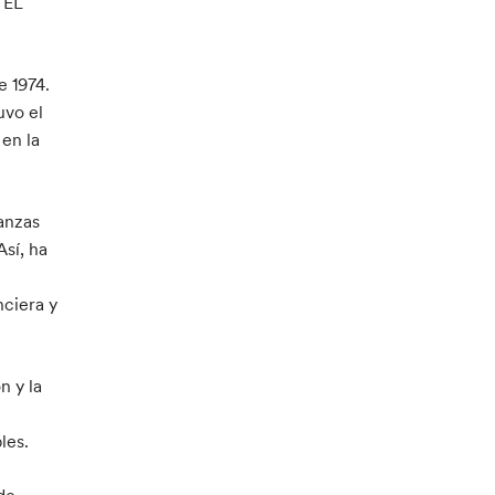
 EL
e 1974.
uvo el
en la
anzas
Así, ha
nciera y
n y la
les.