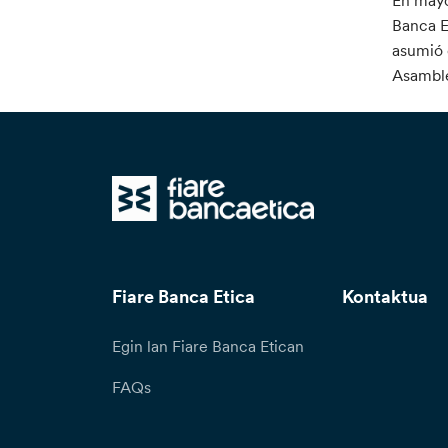
En mayo
Banca E
asumió 
Asamble
Fiare Banca Etica
Kontaktua
Egin lan Fiare Banca Etican
FAQs