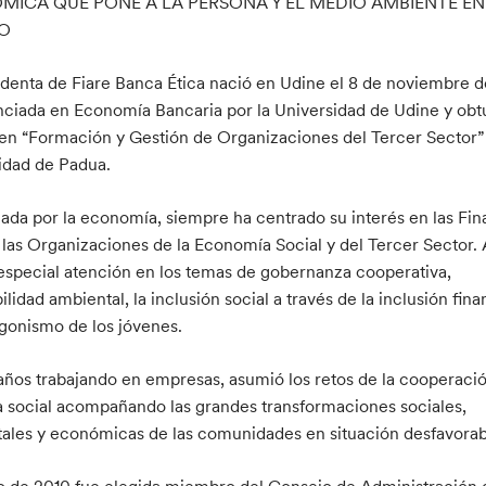
ICA QUE PONE A LA PERSONA Y EL MEDIO AMBIENTE EN
O
identa de Fiare Banca Ética nació en Udine el 8 de noviembre d
nciada en Economía Bancaria por la Universidad de Udine y obt
en “Formación y Gestión de Organizaciones del Tercer Sector” 
idad de Padua.
ada por la economía, siempre ha centrado su interés en las Fin
y las Organizaciones de la Economía Social y del Tercer Sector. 
especial atención en los temas de gobernanza cooperativa,
ilidad ambiental, la inclusión social a través de la inclusión fina
agonismo de los jóvenes.
 años trabajando en empresas, asumió los retos de la cooperació
a social acompañando las grandes transformaciones sociales,
ales y económicas de las comunidades en situación desfavorab