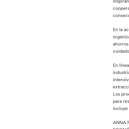
inspiran
coopera
consecu
En la a
organiz
ahorros 
cuidado
En línea
industr
intensiv
extracc
Los pro
para re
incluye 
ANNA F