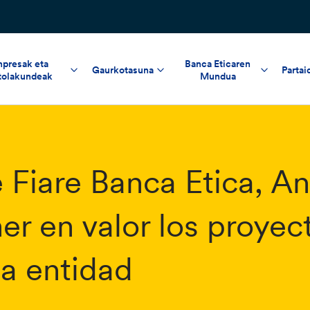
npresak eta
Banca Eticaren
Gaurkotasuna
Partai
tolakundeak
Mundua
 Fiare Banca Etica, An
r en valor los proyec
la entidad