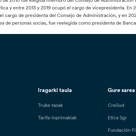
 de 2010 fue elegida miembro del Consejo de Administración 
tica y entre 2013 y 2019 ocupó el cargo de vicepresidenta. En 
el cargo de presidenta del Consejo de Administración, y en 202
a de personas socias, fue reelegida como presidenta de Banca 
Iragarki taula
Gure sarea
Truke-tasak
CreSud
Tarifa-inprimakiak
Etica Sgr
Fundación Fi