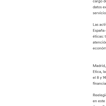
cargo d
datos e
servici
Las act
España 
éticas:
atenció
económ
Madrid,
Etica, l
el 8 y 1
financia
Reelegi
en este