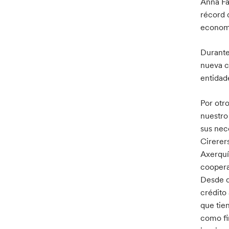
Anna Fa
récord 
economí
Durante 
nueva c
entidad
Por otr
nuestro 
sus nec
Cirerer
Axerquía
coopera
Desde q
crédito
que tie
como fi