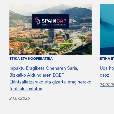
ETIKA ETA KOOPERATIBA
ETIKA 
Inpaktu Eragiketa Onenaren Saria,
Uda ho
Bizkaiko Aldundiaren EGEF
osoz
Ekintzailetzarako eta gizarte-eraginerako
24.07.
funtsak sustatua
24.07.2026