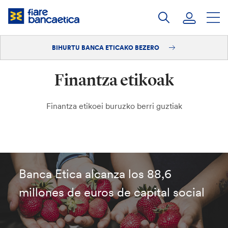
Pasatu
edukia
BIHURTU BANCA ETICAKO BEZERO
Saioa hasi
Finantza etikoak
Bihurtu bezero
Finantza etikoei buruzko berri guztiak
Banca Etica alcanza los 88,6
millones de euros de capital social