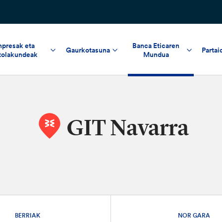
npresak eta
Banca Eticaren
Gaurkotasuna
Partai
tolakundeak
Mundua
GIT Navarra
BERRIAK
NOR GARA