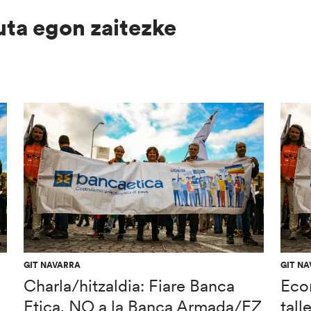
uta egon zaitezke
GIT NAVARRA
GIT N
Charla/hitzaldia: Fiare Banca
Econ
Etica, NO a la Banca Armada/EZ
tal