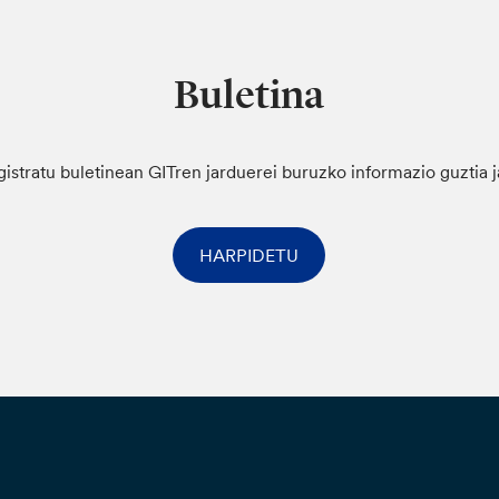
Buletina
gistratu buletinean GITren jarduerei buruzko informazio guztia 
HARPIDETU