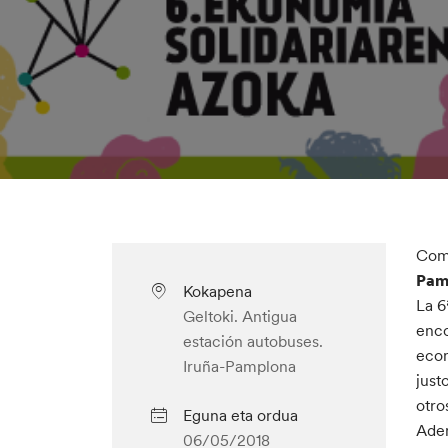
Como
Pam
Kokapena
La 6
Geltoki. Antigua
enco
estación autobuses.
econ
Iruña-Pamplona
just
otro
Eguna eta ordua
Adem
06/05/2018