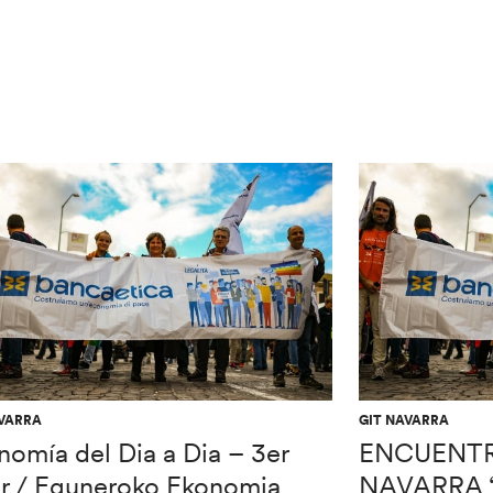
AVARRA
GIT NAVARRA
omía del Dia a Dia – 3er
ENCUENTR
ler / Eguneroko Ekonomia
NAVARRA “