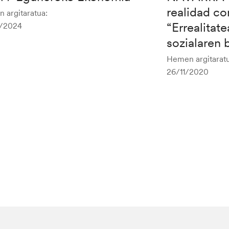
realidad con
 argitaratua:
“Errealitate
/2024
sozialaren 
Hemen argitaratu
26/11/2020