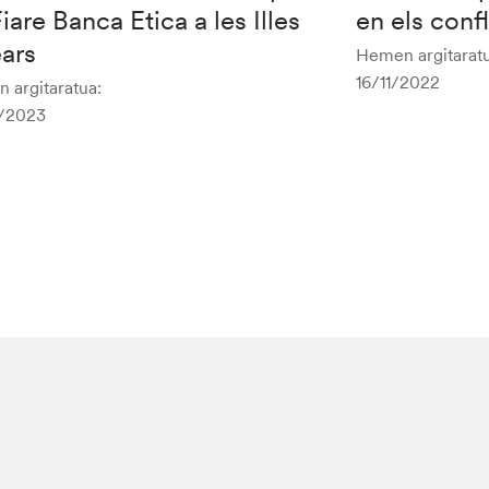
iare Banca Etica a les Illes
en els conf
ars
Hemen argitaratu
16/11/2022
 argitaratua:
/2023