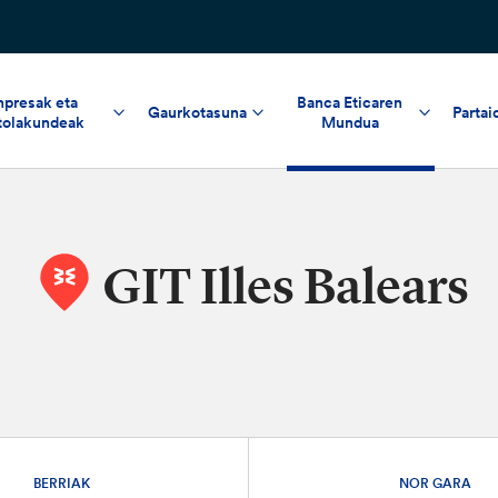
npresak eta
Banca Eticaren
Gaurkotasuna
Partai
tolakundeak
Mundua
GIT Illes Balears
BERRIAK
NOR GARA