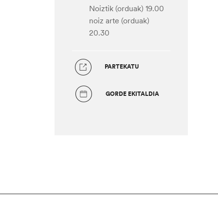
Noiztik (orduak) 19.00
noiz arte (orduak)
20.30
PARTEKATU
GORDE EKITALDIA