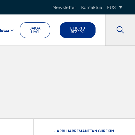
Newsletter
Kontaktua
EUS
SAIOA
BIHURTU
detza
HASI
BEZERO
JARRI HARREMANETAN GUREKIN