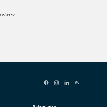
jasotzeko.
Sakontzeko