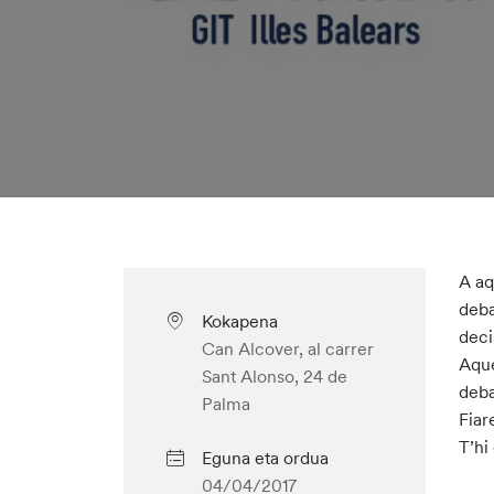
A aq
deba
Kokapena
deci
Can Alcover, al carrer
Aque
Sant Alonso, 24 de
deba
Palma
Fiar
T’hi
Eguna eta ordua
04/04/2017