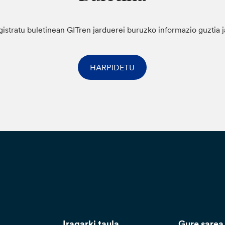
gistratu buletinean GITren jarduerei buruzko informazio guztia 
HARPIDETU
Iragarki taula
Gure sarea