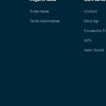
Truke-tasak
CreSud
Tarifa-inprimakiak
Etica Sgr
Fundación Fi
GITs
Valor Social