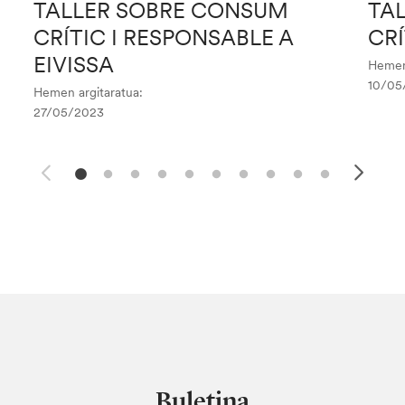
TALLER SOBRE CONSUM
TA
CRÍTIC I RESPONSABLE A
CRÍ
EIVISSA
Hemen 
10/05
Hemen argitaratua:
27/05/2023
Buletina