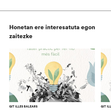
Honetan ere interesatuta egon
zaitezke
GIT ILLES BALEARS
GIT IL