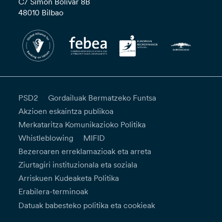
C/ Simón Bolívar 8B
48010 Bilbao
PSD2
Gordailuak Bermatzeko Funtsa
Akzioen eskaintza publikoa
Merkataritza Komunikazioko Politika
Whistleblowing
MIFID
Bezeroaren erreklamazioak eta arreta
Ziurtagiri instituzionala eta soziala
Arriskuen Kudeaketa Politika
Erabilera-terminoak
Datuak babesteko politika eta cookieak