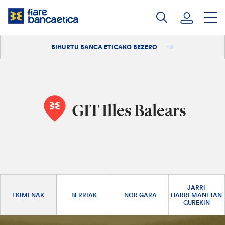
Pasatu
edukia
BIHURTU BANCA ETICAKO BEZERO
Saioa hasi
Bihurtu bezero
GIT Illes Balears
JARRI
EKIMENAK
BERRIAK
NOR GARA
HARREMANETAN
GUREKIN