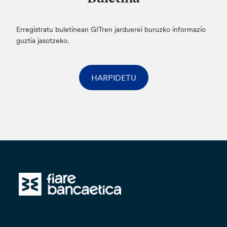
Erregistratu buletinean GITren jarduerei buruzko informazio
guztia jasotzeko.
HARPIDETU