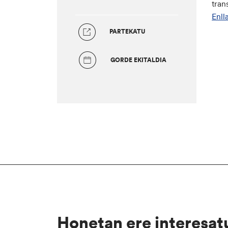
tran
Enll
PARTEKATU
GORDE EKITALDIA
Honetan ere interesat