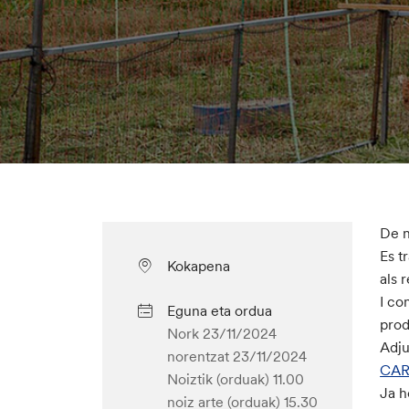
De n
Es t
Kokapena
als 
I co
Eguna eta ordua
prod
Nork 23/11/2024
Adju
norentzat
23/11/2024
CAR
Noiztik (orduak) 11.00
Ja h
noiz arte (orduak) 15.30