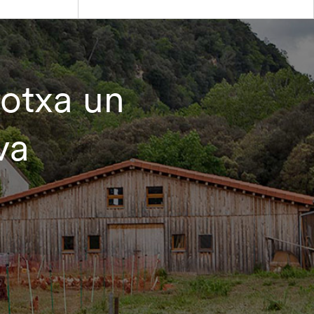
rotxa un
va