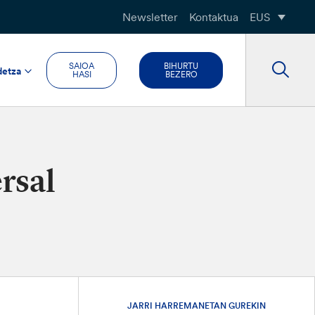
Newsletter
Kontaktua
EUS
SAIOA
BIHURTU
detza
HASI
BEZERO
rsal
JARRI HARREMANETAN GUREKIN