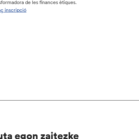
sformadora de les finances ètiques.
aç inscripció
uta egon zaitezke