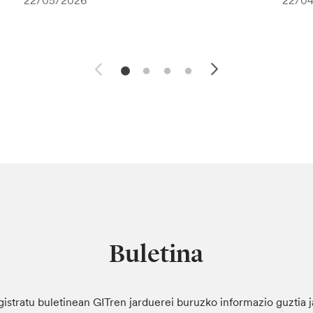
22/05/2026
22/0
Buletina
gistratu buletinean GITren jarduerei buruzko informazio guztia 