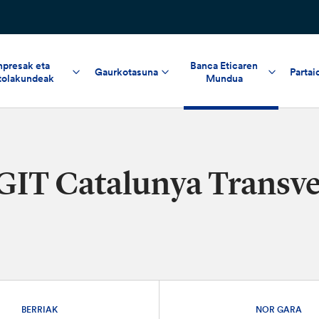
npresak eta
Banca Eticaren
Gaurkotasuna
Partai
tolakundeak
Mundua
GIT Catalunya Transve
BERRIAK
NOR GARA