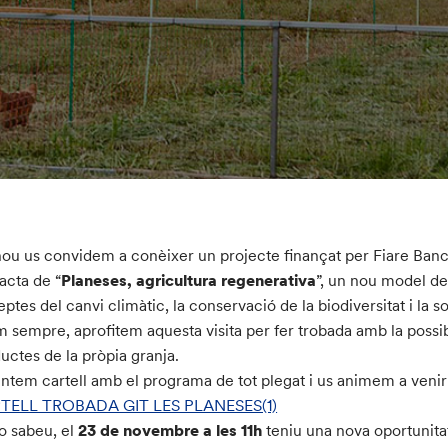
ou us convidem a conèixer un projecte finançat per Fiare Banca È
racta de “
Planeses, agricultura regenerativa
”, un nou model d
reptes del canvi climàtic, la conservació de la biodiversitat i la s
m sempre, aprofitem aquesta visita per fer trobada amb la possib
uctes de la pròpia granja.
ntem cartell amb el programa de tot plegat i us animem a venir a
TELL TROBADA GIT LES PLANESES(1)
o sabeu, el
23 de novembre a les 11h
teniu una nova oportunita