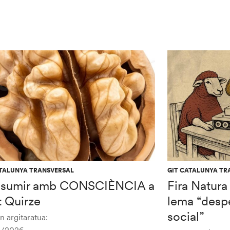
ATALUNYA TRANSVERSAL
GIT CATALUNYA TR
sumir amb CONSCIÈNCIA a
Fira Natura
t Quirze
lema “despe
social”
 argitaratua: