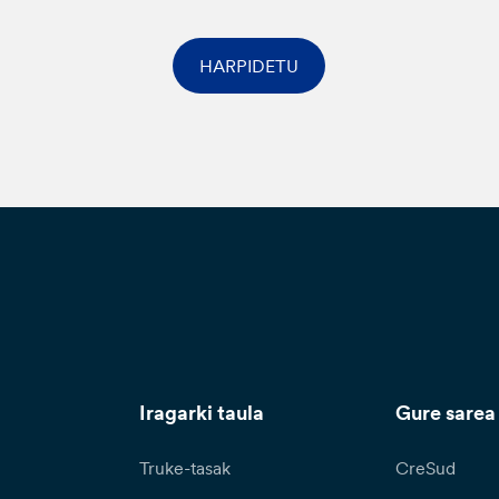
HARPIDETU
Iragarki taula
Gure sarea
Truke-tasak
CreSud