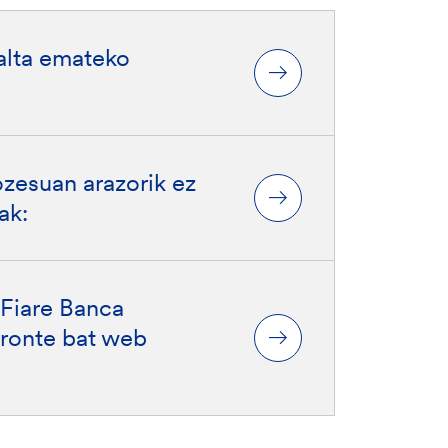
alta emateko
zesuan arazorik ez
ak:
 Fiare Banca
rronte bat web