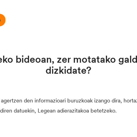
a
zeko bideoan, zer motatako gal
dizkidate?
gertzen den informazioari buruzkoak izango dira, horta
 diren datuekin, Legean adierazitakoa betetzeko.