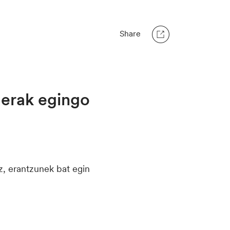
Share
derak egingo
z, erantzunek bat egin