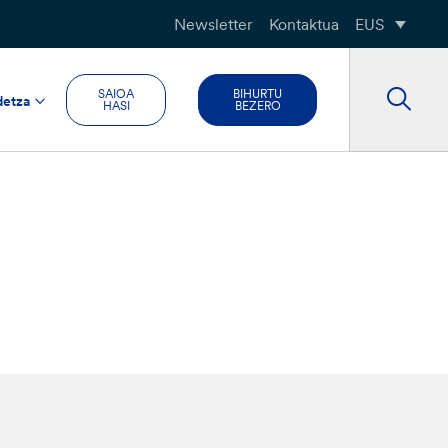
Newsletter
Kontaktua
EUS
SAIOA
BIHURTU
detza
HASI
BEZERO