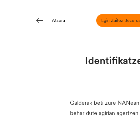
Egin Zaitez Bezero
Atzera
Identifikat
Galderak beti zure NANean a
behar dute agirian agertzen