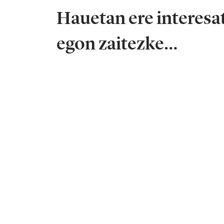
Hauetan ere interesa
egon zaitezke…