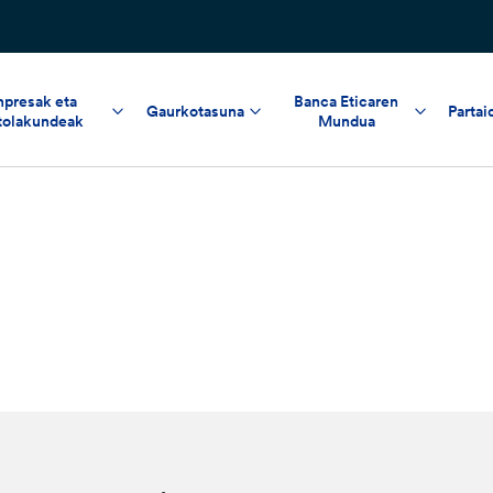
npresak eta
Banca Eticaren
Gaurkotasuna
Partai
tolakundeak
Mundua