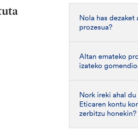
tuta
Nola has dezaket 
prozesua?
Altan emateko pro
izateko gomendio
Nork ireki ahal du
Eticaren kontu ko
zerbitzu honekin?