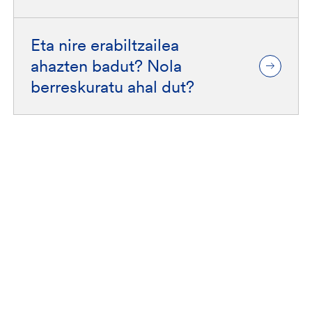
Eta nire erabiltzailea
ahazten badut? Nola
berreskuratu ahal dut?
Fiare Banca Etica