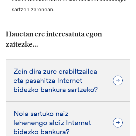
sartzen zarenean.
Hauetan ere interesatuta egon
zaitezke…
Zein dira zure erabiltzailea
eta pasahitza Internet
bidezko bankura sartzeko?
Nola sartuko naiz
lehenengo aldiz Internet
bidezko bankura?