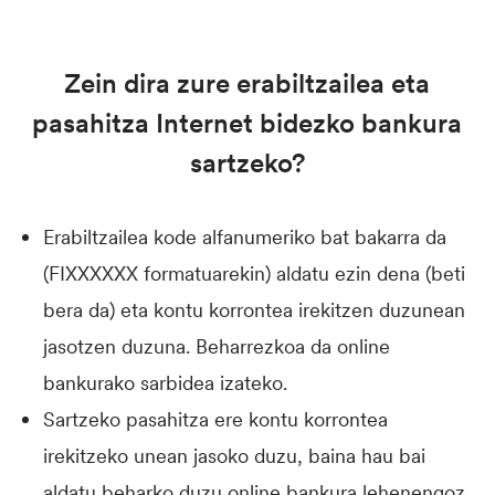
Zein dira zure erabiltzailea eta
pasahitza Internet bidezko bankura
sartzeko?
Erabiltzailea kode alfanumeriko bat bakarra da
(FIXXXXXX formatuarekin) aldatu ezin dena (beti
bera da) eta kontu korrontea irekitzen duzunean
jasotzen duzuna. Beharrezkoa da online
bankurako sarbidea izateko.
Sartzeko pasahitza ere kontu korrontea
irekitzeko unean jasoko duzu, baina hau bai
aldatu beharko duzu online bankura lehenengoz