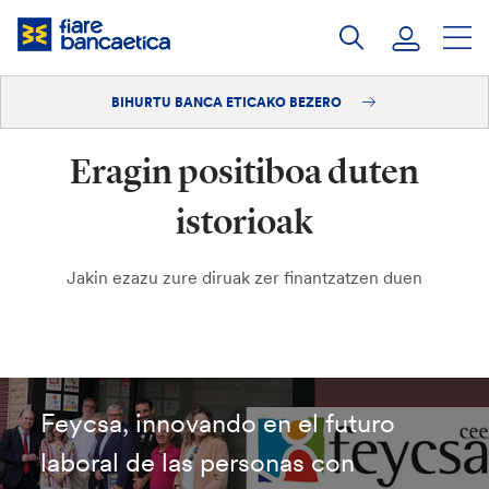
Pasatu
edukia
BIHURTU BANCA ETICAKO BEZERO
Saioa hasi
Eragin positiboa duten
Bihurtu bezero
istorioak
Jakin ezazu zure diruak zer finantzatzen duen
Feycsa, innovando en el futuro
laboral de las personas con