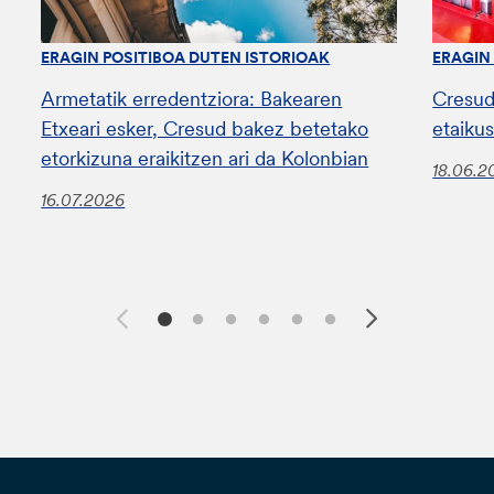
ERAGIN POSITIBOA DUTEN ISTORIOAK
ERAGIN
Armetatik erredentziora: Bakearen
Cresud
Etxeari esker, Cresud bakez betetako
etaiku
etorkizuna eraikitzen ari da Kolonbian
18.06.2
16.07.2026