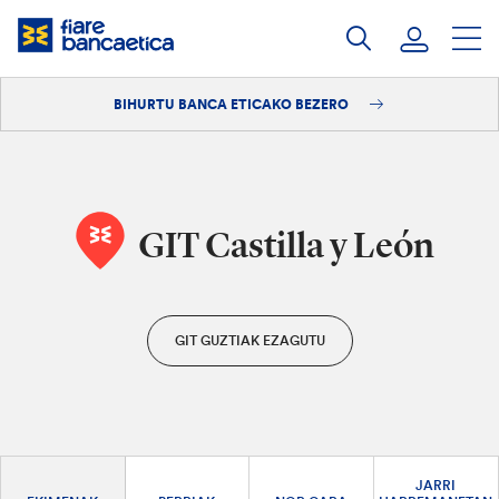
Pasatu
edukia
BIHURTU BANCA ETICAKO BEZERO
Saioa hasi
Bihurtu bezero
GIT Castilla y León
GIT GUZTIAK EZAGUTU
JARRI