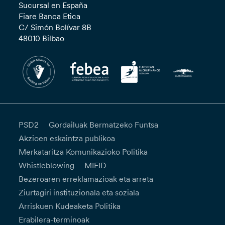
Sucursal en España
Fiare Banca Etica
C/ Simón Bolívar 8B
48010 Bilbao
PSD2
Gordailuak Bermatzeko Funtsa
Akzioen eskaintza publikoa
Merkataritza Komunikazioko Politika
Whistleblowing
MIFID
Bezeroaren erreklamazioak eta arreta
Ziurtagiri instituzionala eta soziala
Arriskuen Kudeaketa Politika
Erabilera-terminoak