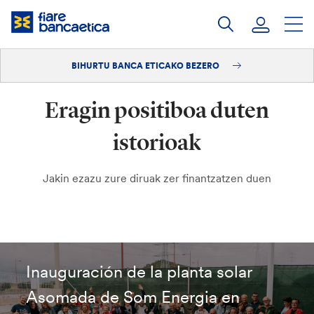
Pasatu
edukia
BIHURTU BANCA ETICAKO BEZERO
Saioa hasi
Eragin positiboa duten
Bihurtu bezero
istorioak
Jakin ezazu zure diruak zer finantzatzen duen
Inauguración de la planta solar
Asomada de Som Energia en