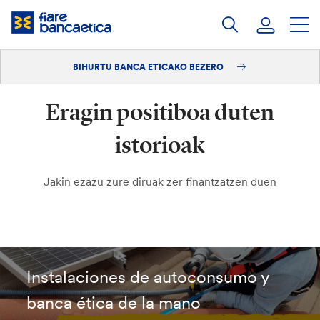
Pasatu
edukia
BIHURTU BANCA ETICAKO BEZERO
Saioa hasi
Eragin positiboa duten
Bihurtu bezero
istorioak
Jakin ezazu zure diruak zer finantzatzen duen
Instalaciones de autoconsumo y
banca ética de la mano