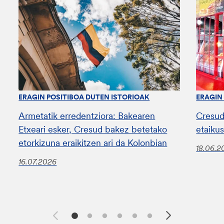
ERAGIN POSITIBOA DUTEN ISTORIOAK
ERAGIN
Armetatik erredentziora: Bakearen
Cresud
Etxeari esker, Cresud bakez betetako
etaiku
etorkizuna eraikitzen ari da Kolonbian
18.06.2
16.07.2026