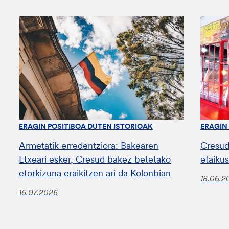
ERAGIN POSITIBOA DUTEN ISTORIOAK
ERAGIN
Armetatik erredentziora: Bakearen
Cresud
Etxeari esker, Cresud bakez betetako
etaiku
etorkizuna eraikitzen ari da Kolonbian
18.06.2
16.07.2026