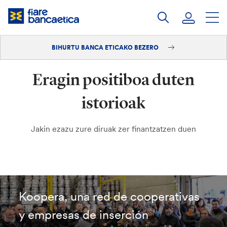
Pasatu
edukia
BIHURTU BANCA ETICAKO BEZERO
Saioa hasi
Eragin positiboa duten
Bihurtu bezero
istorioak
Jakin ezazu zure diruak zer finantzatzen duen
Koopera, una red de cooperativas
y empresas de inserción