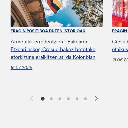
ERAGIN POSITIBOA DUTEN ISTORIOAK
ERAGIN
Armetatik erredentziora: Bakearen
Cresud
Etxeari esker, Cresud bakez betetako
etaiku
etorkizuna eraikitzen ari da Kolonbian
18.06.2
16.07.2026