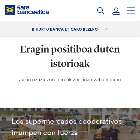
Pasatu
edukia
BIHURTU BANCA ETICAKO BEZERO
Saioa hasi
Eragin positiboa duten
Bihurtu bezero
istorioak
Jakin ezazu zure diruak zer finantzatzen duen
Los supermercados cooperativos
irrumpen con fuerza