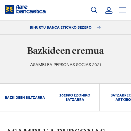
Pasatu
edukia
BIHURTU BANCA ETICAKO BEZERO
Saioa hasi
Bihurtu bezero
Bazkideen eremua
ASAMBLEA PERSONAS SOCIAS 2021
2025KO EZOHIKO
BATZARRE
BAZKIDEEN BILTZARRA
BATZARRA
ARTXIB