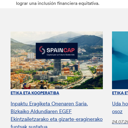
lograr una inclusión financiera equitativa.
ETIKA ETA KOOPERATIBA
ETIKA 
Inpaktu Eragiketa Onenaren Saria,
Uda ho
Bizkaiko Aldundiaren EGEF
osoz
Ekintzailetzarako eta gizarte-eraginerako
24.07.
funtsak sustatua