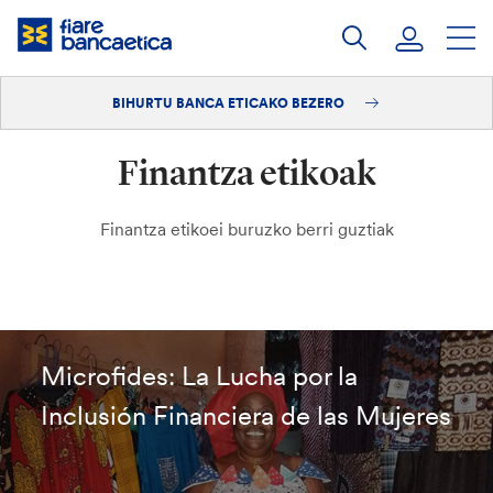
Pasatu
edukia
BIHURTU BANCA ETICAKO BEZERO
Saioa hasi
Finantza etikoak
Bihurtu bezero
Finantza etikoei buruzko berri guztiak
Microfides: La Lucha por la
Inclusión Financiera de las Mujeres