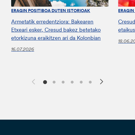
ERAGIN POSITIBOA DUTEN ISTORIOAK
ERAGIN
Armetatik erredentziora: Bakearen
Cresud
Etxeari esker, Cresud bakez betetako
etaiku
etorkizuna eraikitzen ari da Kolonbian
18.06.2
16.07.2026