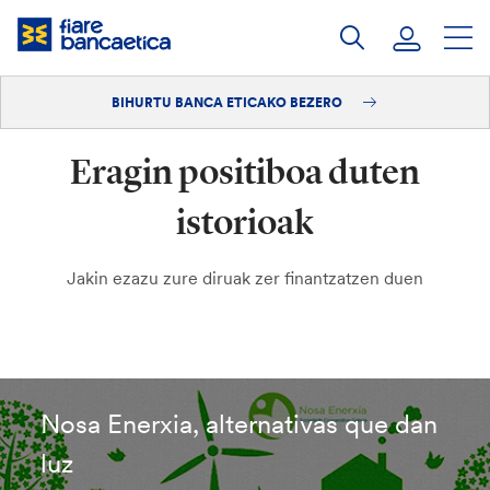
Pasatu
edukia
BIHURTU BANCA ETICAKO BEZERO
Saioa hasi
Eragin positiboa duten
Bihurtu bezero
istorioak
Jakin ezazu zure diruak zer finantzatzen duen
Nosa Enerxia, alternativas que dan
luz