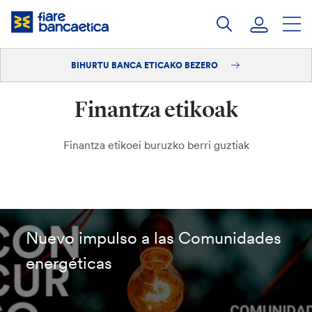
Pasatu
edukia
BIHURTU BANCA ETICAKO BEZERO
Saioa hasi
Finantza etikoak
Bihurtu bezero
Finantza etikoei buruzko berri guztiak
Nuevo impulso a las Comunidades
energéticas