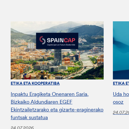
ETIKA ETA KOOPERATIBA
ETIKA 
Inpaktu Eragiketa Onenaren Saria,
Uda ho
Bizkaiko Aldundiaren EGEF
osoz
Ekintzailetzarako eta gizarte-eraginerako
24.07.
funtsak sustatua
24.07.2026