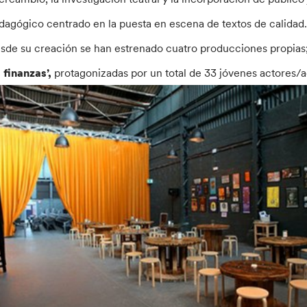
dagógico centrado en la puesta en escena de textos de calidad
sde su creación se han estrenado cuatro producciones propias;
s finanzas’,
protagonizadas por un total de 33 jóvenes actores/a