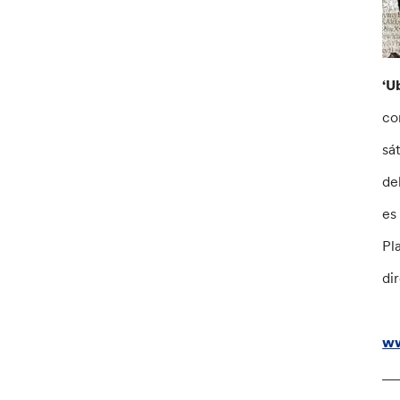
‘U
co
sá
de
es
Pl
di
ww
__