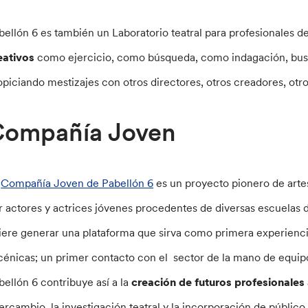
bellón 6 es también un Laboratorio teatral para profesionales d
eativos
como ejercicio, como búsqueda, como indagación, buscan
opiciando mestizajes con otros directores, otros creadores, otro
ompañía Joven
a
Compañía Joven de Pabellón 6
es un proyecto pionero de arte
r actores y actrices jóvenes procedentes de diversas escuelas d
iere generar una plataforma que sirva como primera experiencia
cénicas; un primer contacto con el sector de la mano de equip
bellón 6 contribuye así a la
creación de futuros profesionales 
tercambio, la investigación teatral y la incorporación de público