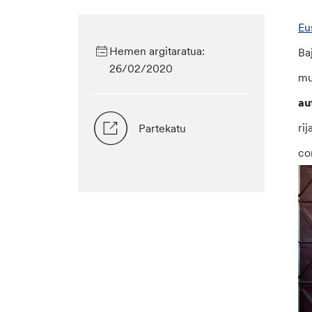
Eu
Hemen argitaratua:
Ba
26/02/2020
mu
au
ri
Partekatu
co