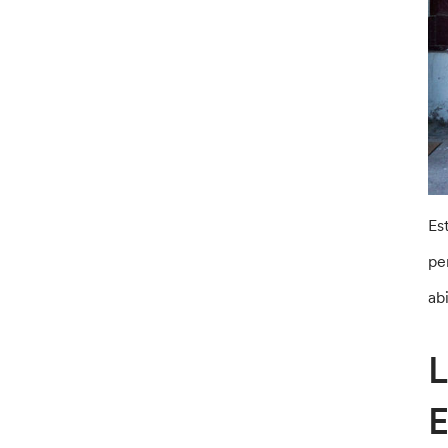
Es
pe
ab
L
E