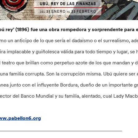
bú rey’ (1896) fue una obra rompedora y sorprendente para e
mo un anticipo de lo que sería el dadaísmo o el surrealismo, ade
tira implacable y guiñolesca válida para todo tiempo y lugar, se
l teatro que brillan como perpetuo azote de los que mandan y d
 una familia corrupta. Son la corrupción misma. Ubú quiere ser
anea junto con el influyente Bordura, dueño de un importante gr
rector del Banco Mundial y su familia, alentado, cual Lady Mac
w.pabellon6.org
__________________________________________________