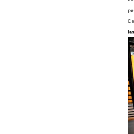
pe
De
la