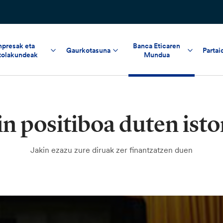
npresak eta
Banca Eticaren
Gaurkotasuna
Partai
tolakundeak
Mundua
in positiboa duten isto
Jakin ezazu zure diruak zer finantzatzen duen