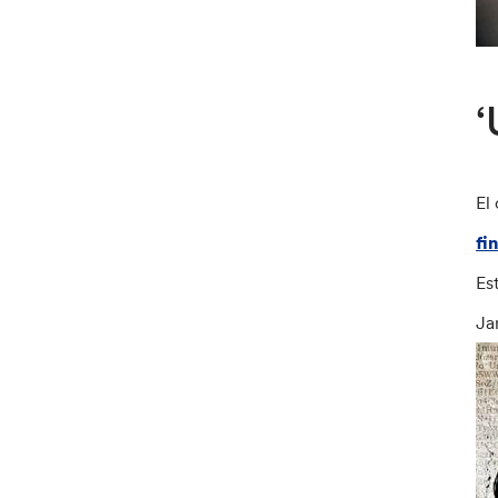
‘
El
fi
Es
Ja