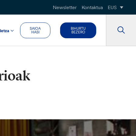
Newsletter
Kontaktua
EUS
SAIOA
BIHURTU
detza
HASI
BEZERO
rioak