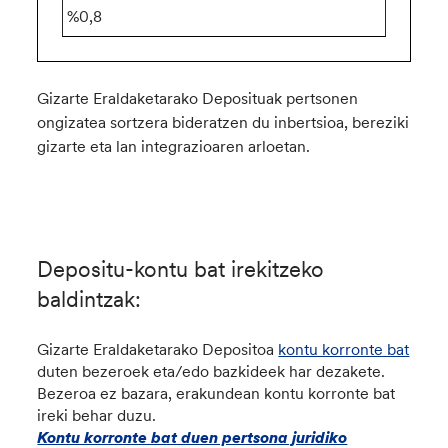
%0,8
Gizarte Eraldaketarako Deposituak pertsonen
ongizatea sortzera bideratzen du inbertsioa, bereziki
gizarte eta lan integrazioaren arloetan.
Depositu-kontu bat irekitzeko
baldintzak:
Gizarte Eraldaketarako Depositoa
kontu korronte bat
duten bezeroek eta/edo bazkideek har dezakete.
Bezeroa ez bazara, erakundean kontu korronte bat
ireki behar duzu.
Kontu korronte bat duen pertsona juridiko