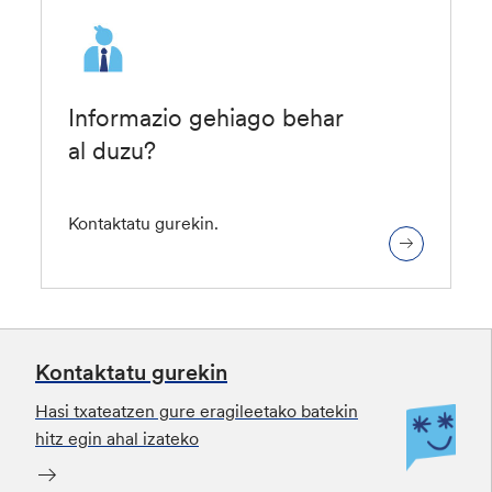
Informazio gehiago behar
al duzu?
Kontaktatu gurekin.
Kontaktatu gurekin
Hasi txateatzen gure eragileetako batekin
hitz egin ahal izateko