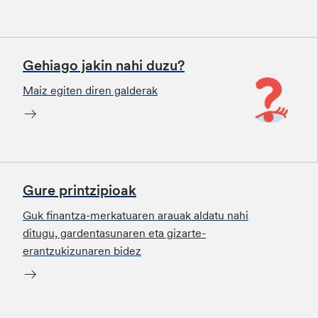
Gehiago jakin nahi duzu?
Maiz egiten diren galderak
Gure printzipioak
Guk finantza-merkatuaren arauak aldatu nahi
ditugu, gardentasunaren eta gizarte-
erantzukizunaren bidez