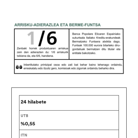
24 hilabete
%0,55