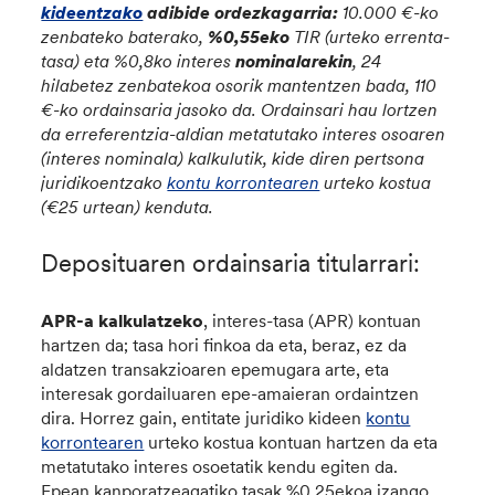
kideentzako
adibide ordezkagarria
:
10.000 €-ko
zenbateko baterako,
%0,55eko
TIR (urteko errenta-
tasa) eta %0,8ko interes
nominalarekin
, 24
hilabetez zenbatekoa osorik mantentzen bada, 110
€-ko ordainsaria jasoko da. Ordainsari hau lortzen
da erreferentzia-aldian metatutako interes osoaren
(interes nominala) kalkulutik, kide diren pertsona
juridikoentzako
kontu korrontearen
urteko kostua
(€25 urtean) kenduta.
Deposituaren ordainsaria titularrari:
APR-a kalkulatzeko
, interes-tasa (APR) kontuan
hartzen da; tasa hori finkoa da eta, beraz, ez da
aldatzen transakzioaren epemugara arte, eta
interesak gordailuaren epe-amaieran ordaintzen
dira. Horrez gain, entitate juridiko kideen
kontu
korrontearen
urteko kostua kontuan hartzen da eta
metatutako interes osoetatik kendu egiten da.
Epean kanporatzeagatiko tasak
%0,25ekoa izango