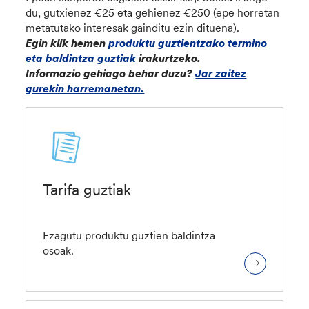
du, gutxienez
€
25 eta gehienez
€
250 (epe horretan
metatutako interesak gainditu ezin dituena).
Egin klik hemen
produktu guztientzako termino
eta baldintza guztiak
irakurtzeko.
Informazio gehiago behar duzu?
Jar zaitez
gurekin harremanetan.
Tarifa guztiak
Ezagutu produktu guztien baldintza
osoak.