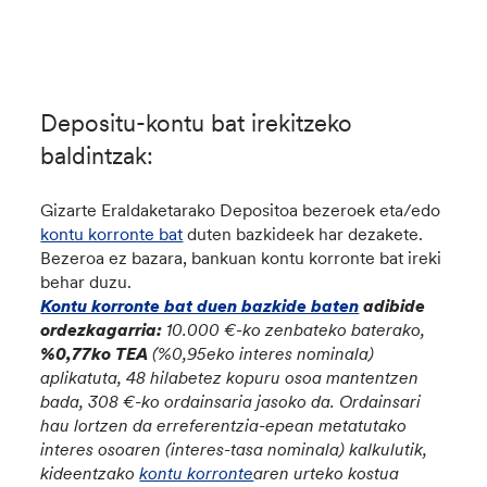
Depositu-kontu bat irekitzeko
baldintzak:
Gizarte Eraldaketarako Depositoa bezeroek eta/edo
kontu korronte bat
duten bazkideek har dezakete.
Bezeroa ez bazara, bankuan kontu korronte bat ireki
behar duzu.
Kontu korronte bat duen bazkide baten
adibide
ordezkagarria
:
10.000 €-ko zenbateko baterako,
%0,77ko TEA
(%0,95eko interes nominala)
aplikatuta, 48 hilabetez kopuru osoa mantentzen
bada, 308 €-ko ordainsaria jasoko da. Ordainsari
hau lortzen da erreferentzia-epean metatutako
interes osoaren (interes-tasa nominala) kalkulutik,
kideentzako
kontu korronte
aren urteko kostua