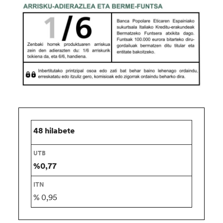
48 hilabete
%0,77
% 0,95