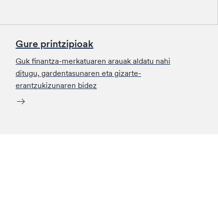
Gure printzipioak
Guk finantza-merkatuaren arauak aldatu nahi
ditugu, gardentasunaren eta gizarte-
erantzukizunaren bidez