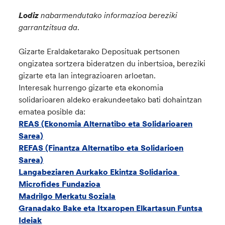
Lodiz
nabarmendutako informazioa bereziki
garrantzitsua da
.
Gizarte Eraldaketarako Deposituak pertsonen
ongizatea sortzera bideratzen du inbertsioa, bereziki
gizarte eta lan integrazioaren arloetan.
Interesak hurrengo gizarte eta ekonomia
solidarioaren aldeko erakundeetako bati dohaintzan
ematea posible da:
REAS (Ekonomia Alternatibo eta Solidarioaren
Sarea)
REFAS (Finantza Alternatibo eta Solidarioen
Sarea)
Langabeziaren Aurkako Ekintza Solidarioa
Microfides Fundazioa
Madrilgo Merkatu Soziala
Granadako Bake eta Itxaropen Elkartasun Funtsa
Ideiak