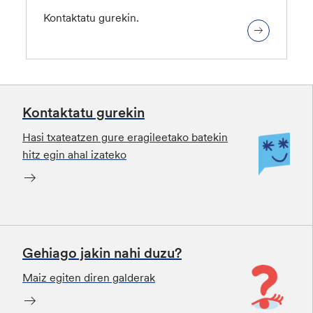
Kontaktatu gurekin.
Kontaktatu gurekin
Hasi txateatzen gure eragileetako batekin
hitz egin ahal izateko
Gehiago jakin nahi duzu?
Maiz egiten diren galderak