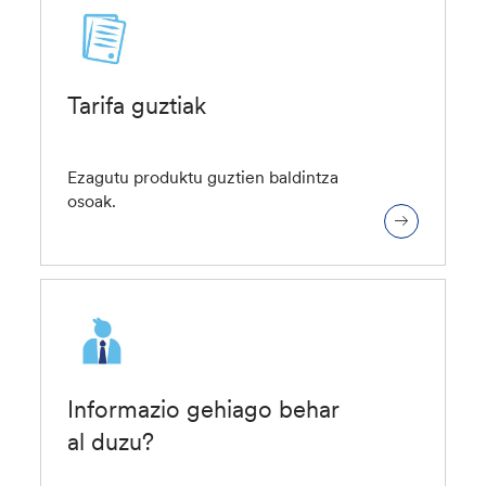
Tarifa guztiak
Ezagutu produktu guztien baldintza
osoak.
Informazio gehiago behar
al duzu?