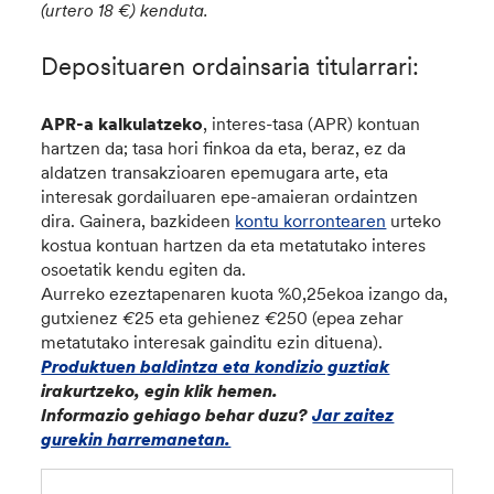
(urtero 18 €) kenduta.
Deposituaren ordainsaria titularrari:
APR-a kalkulatzeko
, interes-tasa (APR) kontuan
hartzen da; tasa hori finkoa da eta, beraz, ez da
aldatzen transakzioaren epemugara arte, eta
interesak gordailuaren epe-amaieran ordaintzen
dira. Gainera, bazkideen
kontu korrontearen
urteko
kostua kontuan hartzen da eta metatutako interes
osoetatik kendu egiten da.
Aurreko ezeztapenaren kuota
%0,25ekoa izango da,
gutxienez
€
25 eta gehienez
€
250 (epea zehar
metatutako interesak gainditu ezin dituena).
Produktuen baldintza eta kondizio guztiak
irakurtzeko, egin klik hemen.
Informazio gehiago behar duzu?
Jar zaitez
gurekin harremanetan.