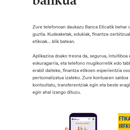
bankua
Zure telefonoan daukazu Banca Eticatik behar
guztia. Kudeaketak, edukiak, finantza-zerbitzua
etikoak… klik batean.
Aplikazioa doako tresna da, segurua, intuitiboa 
eskuragarria, eta telefono mugikorretik edo tabl
erabil daiteke, finantza etikoen esperientzia oso
pertsonalizatua izateko. Zure kontuaren saldoa
kontsultatu, transferentziak egin eta beste erag
egin ahal izango dituzu.