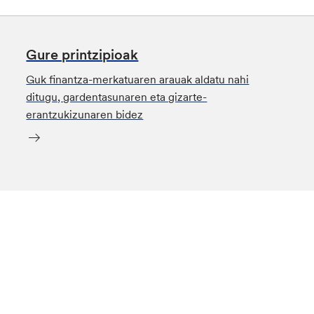
Gure printzipioak
Guk finantza-merkatuaren arauak aldatu nahi
ditugu, gardentasunaren eta gizarte-
erantzukizunaren bidez