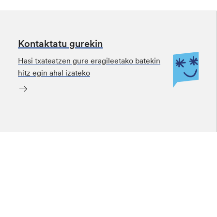
Kontaktatu gurekin
Hasi txateatzen gure eragileetako batekin
hitz egin ahal izateko