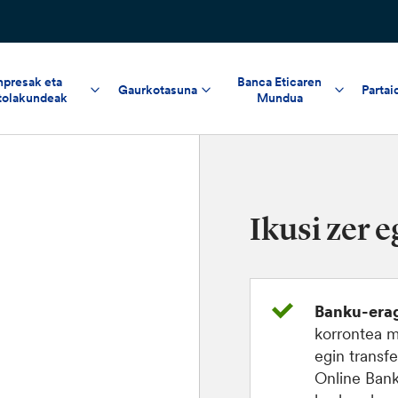
npresak eta
Banca Eticaren
Gaurkotasuna
Partai
tolakundeak
Mundua
Ikusi zer 
Banku-erag
korrontea m
egin transf
Online Ban