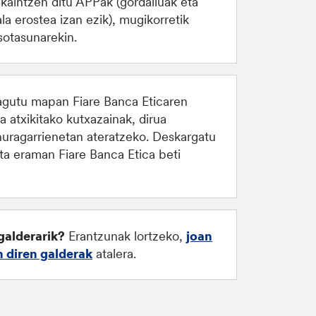
kaintzen ditu APPak (gordailuak eta
ala erostea izan ezik), mugikorretik
sotasunarekin.
gutu mapan Fiare Banca Eticaren
a atxikitako kutxazainak, dirua
nuragarrienetan ateratzeko. Deskargatu
eta eraman Fiare Banca Etica beti
galderarik
?
Erantzunak lortzeko,
joan
n diren galderak
atalera.