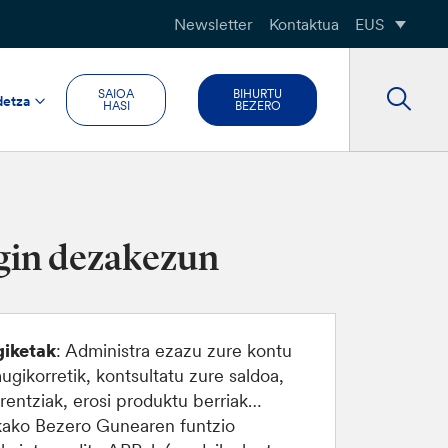
Newsletter
Kontaktua
EUS
SAIOA
BIHURTU
detza
HASI
BEZERO
egin dezakezun
iketak
: Administra ezazu zure kontu
ugikorretik, kontsultatu zure saldoa,
erentziak, erosi produktu berriak…
kako Bezero Gunearen funtzio