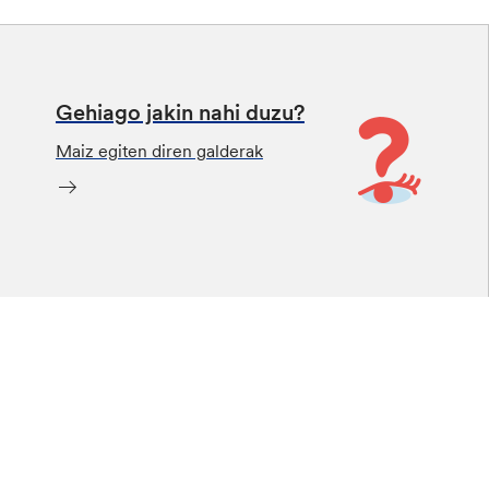
Gehiago jakin nahi duzu?
Maiz egiten diren galderak