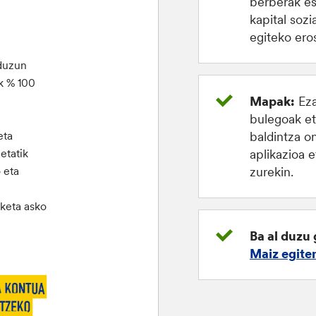
berberak es
kapital sozi
egiteko ero
 duzun
k % 100
Mapak:
Eza
bulegoak et
baldintza o
eta
aplikazioa 
etatik
zurekin.
 eta
iketa asko
Ba al duzu 
Maiz egite