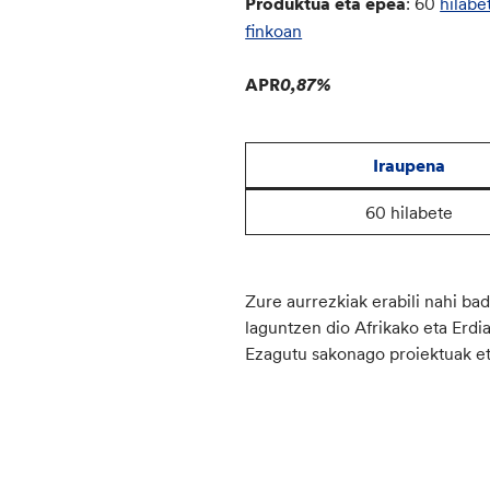
Produktua eta epea
: 60
hilabe
finkoan
APR
0,87%
Iraupena
60 hilabete
Zure aurrezkiak erabili nahi ba
laguntzen dio Afrikako eta Erd
Ezagutu sakonago proiektuak e