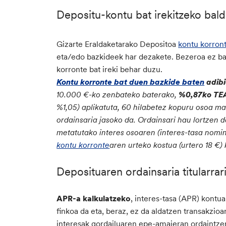
Depositu-kontu bat irekitzeko bald
Gizarte Eraldaketarako Depositoa
kontu korront
eta/edo bazkideek har dezakete. Bezeroa ez b
korronte bat ireki behar duzu.
Kontu korronte bat duen bazkide baten
adibi
10.000 €-ko zenbateko baterako,
%0,87ko TE
%1,05) aplikatuta, 60 hilabetez kopuru osoa m
ordainsaria jasoko da. Ordainsari hau lortzen 
metatutako interes osoaren (interes-tasa nomin
kontu korronte
aren urteko kostua (urtero 18 €)
Deposituaren ordainsaria titularrari
APR-a kalkulatzeko
, interes-tasa (APR) kontua
finkoa da eta, beraz, ez da aldatzen transakzio
interesak gordailuaren epe-amaieran ordaintzen