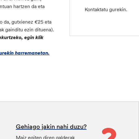
ntuan hartzen da eta
Kontaktatu gurekin.
o da, gutxienez
€
25 eta
k gainditu ezin dituena).
akurtzeko, egin klik
gurekin harremanetan.
Gehiago jakin nahi duzu?
Maiz egiten diren galderak