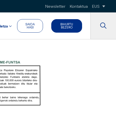
Newsletter
Kontaktua
EUS
SAIOA
BIHURTU
detza
HASI
BEZERO