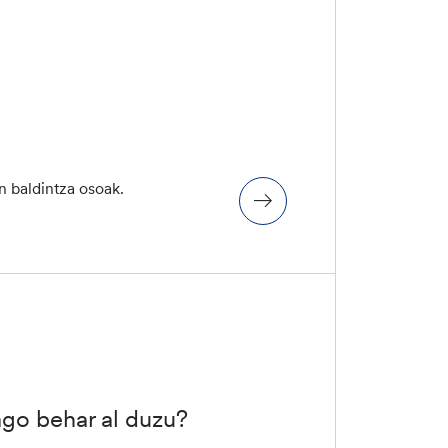
n baldintza osoak.
ago behar al duzu?