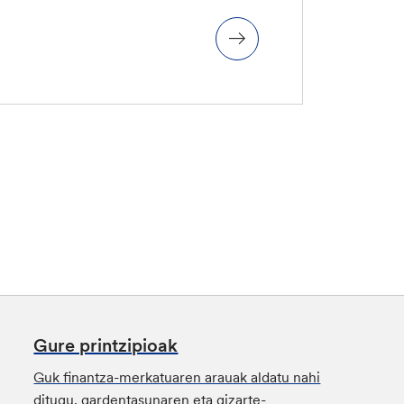
Gure printzipioak
Guk finantza-merkatuaren arauak aldatu nahi
ditugu, gardentasunaren eta gizarte-