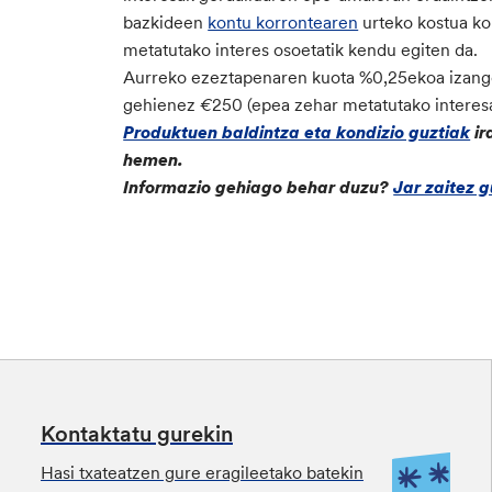
bazkideen
kontu korrontearen
urteko kostua ko
metatutako interes osoetatik kendu egiten da.
Aurreko ezeztapenaren kuota
%0,25ekoa izang
gehienez
€
250 (epea zehar metatutako interesa
Produktuen baldintza eta kondizio guztiak
ir
hemen.
Informazio gehiago behar duzu?
Jar zaitez 
Kontaktatu gurekin
Hasi txateatzen gure eragileetako batekin