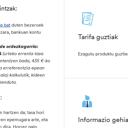
intzak:
e bat
duten bezeroek
azara, bankuan kontu
Tarifa guztiak
de ordezkagarria
:
A
(urteko errenta-tasa
Ezagutu produktu guztie
antentzen bada, 435 €-ko
da erreferentzia-epean
ala) kalkulutik, kideen
 kenduta.
:
n hartzen da; tasa hori
Informazio gehi
aren epemugara arte, eta
 dira. Horrez gain,