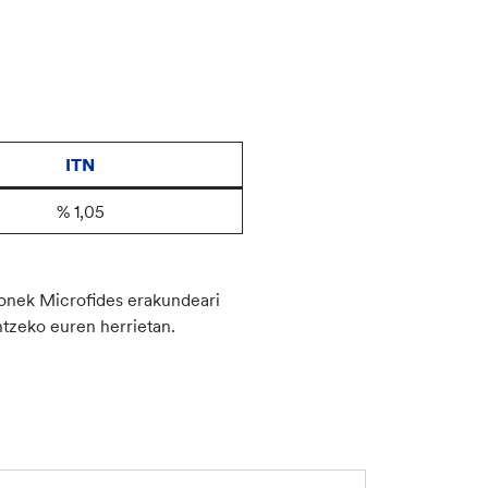
ITN
% 1,05
 honek Microfides erakundeari
tzeko euren herrietan.