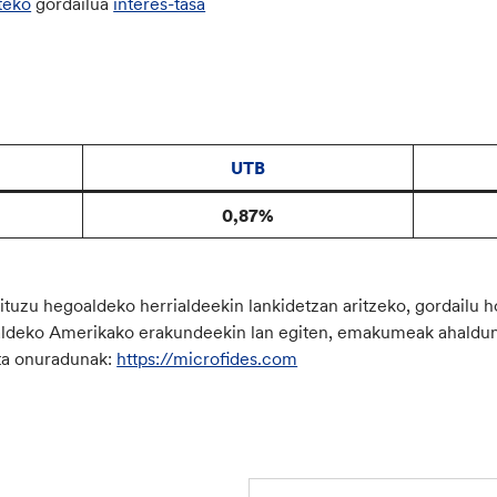
teko
gordailua
interes-tasa
UTB
0,87%
dituzu hegoaldeko herrialdeekin lankidetzan aritzeko, gordailu
ialdeko Amerikako erakundeekin lan egiten, emakumeak ahaldun
ta onuradunak:
https://microfides.com