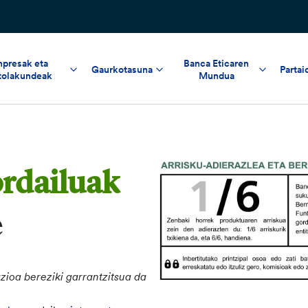
npresak eta
Banca Eticaren
Gaurkotasuna
Partai
tolakundeak
Mundua
rdailuak
e
oa bereziki garrantzitsua da