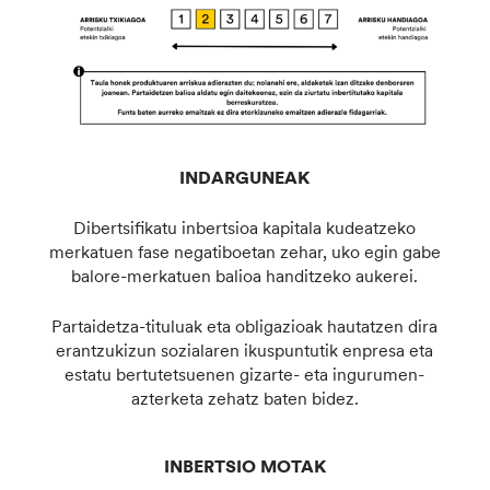
INDARGUNEAK
Dibertsifikatu inbertsioa kapitala kudeatzeko
merkatuen fase negatiboetan zehar, uko egin gabe
balore-merkatuen balioa handitzeko aukerei.
Partaidetza-tituluak eta obligazioak hautatzen dira
erantzukizun sozialaren ikuspuntutik enpresa eta
estatu bertutetsuenen gizarte- eta ingurumen-
azterketa zehatz baten bidez.
INBERTSIO MOTAK