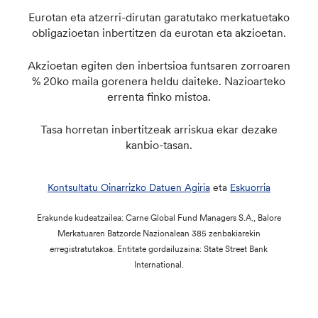
Eurotan eta atzerri-dirutan garatutako merkatuetako
obligazioetan inbertitzen da eurotan eta akzioetan.
Akzioetan egiten den inbertsioa funtsaren zorroaren
% 20ko maila gorenera heldu daiteke. Nazioarteko
errenta finko mistoa.
Tasa horretan inbertitzeak arriskua ekar dezake
kanbio-tasan.
Kontsultatu Oinarrizko Datuen Agiria
eta
Eskuorria
Erakunde kudeatzailea: Carne Global Fund Managers S.A., Balore
Merkatuaren Batzorde Nazionalean 385 zenbakiarekin
erregistratutakoa. Entitate gordailuzaina: State Street Bank
International.