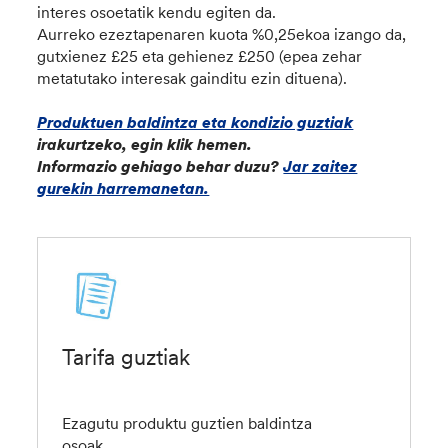
interes osoetatik kendu egiten da.
Aurreko ezeztapenaren kuota
%0,25ekoa izango da,
gutxienez £25 eta gehienez £250 (epea zehar
metatutako interesak gainditu ezin dituena).
Produktuen baldintza eta kondizio guztiak
irakurtzeko, egin klik hemen.
Informazio gehiago behar duzu?
Jar zaitez
gurekin harremanetan.
Tarifa guztiak
Ezagutu produktu guztien baldintza
osoak.