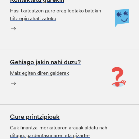
Hasi txateatzen gure eragileetako batekin
hitz egin ahal izateko
Gehiago jakin nahi duzu?
Maiz egiten diren galderak
Gure printzipioak
Guk finantza-merkatuaren arauak aldatu nahi
ditugu, gardentasunaren eta gizarte-