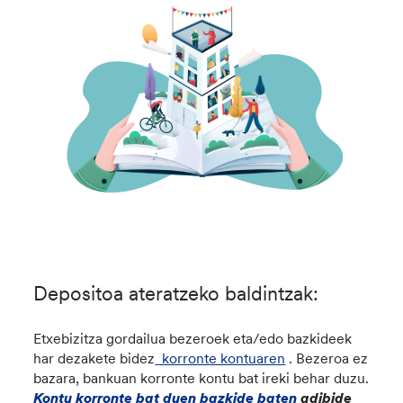
Depositoa ateratzeko baldintzak:
Etxebizitza gordailua bezeroek eta/edo bazkideek
har dezakete bidez
korronte kontuaren
. Bezeroa ez
bazara, bankuan korronte kontu bat ireki behar duzu.
Kontu korronte bat duen bazkide baten
adibide