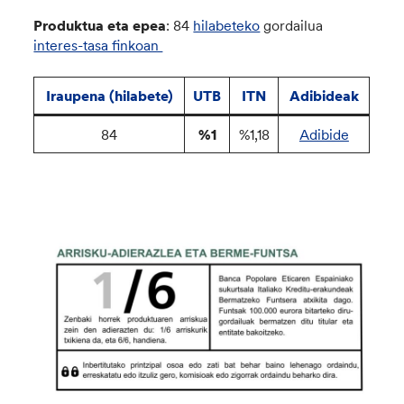
Produktua eta epea
: 84
hilabeteko
gordailua
interes-tasa finkoan
Iraupena (hilabete)
UTB
ITN
Adibideak
84
%1
%1,18
Adibide