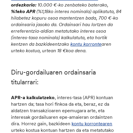
ordezkaria
:
10.000 €-ko zenbateko baterako,
%1eko APR
(%1,18ko interes nominala) aplikatuta, 84
hilabetez kopuru osoa mantentzen bada, 700 €-ko
ordainsaria jasoko da. Ordainsari hau lortzen da
erreferentzia-aldian metatutako interes osoa
(interes-tasa nominala) kalkulatuta, eta hortik
kentzen da bazkideentzako
kontu korronte
aren
urteko kostua, urtean 18 €koa dena.
Diru-gordailuaren ordainsaria
titularrari:
APR-a kalkulatzeko
, interes-tasa (APR) kontuan
hartzen da; tasa hori finkoa da eta, beraz, ez da
aldatzen transakzioaren epemugara arte, eta
interesak gordailuaren epe-amaieran ordaintzen
dira. Horrez gain, bazkideen
kontu korrontearen
urteko kostua kontuan hartzen da eta metatutako