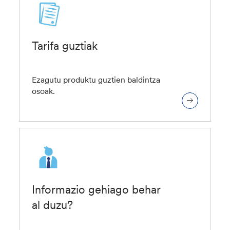
Tarifa guztiak
Ezagutu produktu guztien baldintza
osoak.
Informazio gehiago behar
al duzu?