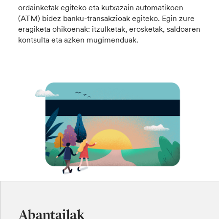
ordainketak egiteko eta kutxazain automatikoen
(ATM) bidez banku-transakzioak egiteko. Egin zure
eragiketa ohikoenak: itzulketak, erosketak, saldoaren
kontsulta eta azken mugimenduak.
Abantailak