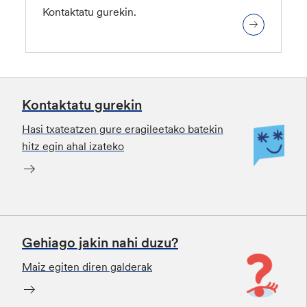
Kontaktatu gurekin.
Kontaktatu gurekin
Hasi txateatzen gure eragileetako batekin
hitz egin ahal izateko
Gehiago jakin nahi duzu?
Maiz egiten diren galderak