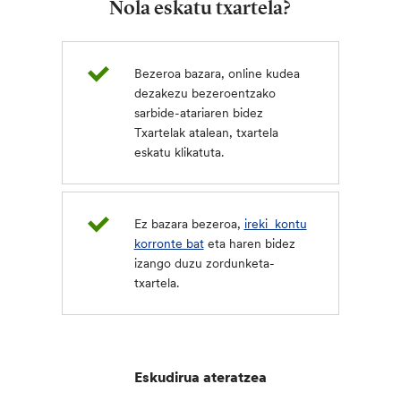
Nola eskatu txartela?
Bezeroa bazara, online kudea
dezakezu bezeroentzako
sarbide-atariaren bidez
Txartelak atalean, txartela
eskatu klikatuta.
Ez bazara bezeroa,
ireki kontu
korronte bat
eta haren bidez
izango duzu zordunketa-
txartela.
Eskudirua ateratzea