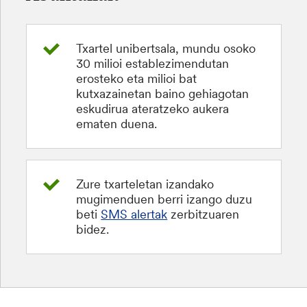
Txartel unibertsala, mundu osoko
30 milioi establezimendutan
erosteko eta milioi bat
kutxazainetan baino gehiagotan
eskudirua ateratzeko aukera
ematen duena.
Zure txarteletan izandako
mugimenduen berri izango duzu
beti
SMS alertak
zerbitzuaren
bidez.