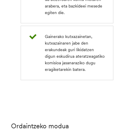
arabera, eta bazkideei mesede
egiten die.
Gainerako kutxazainetan,
kutxazainaren jabe den
erakundeak guri likidatzen
digun eskudirua ateratzeagatiko
komisioa jasanaraziko dugu
eragiketarekin batera.
Ordaintzeko modua