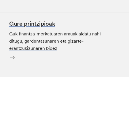
Gure printzipioak
Guk finantza-merkatuaren arauak aldatu nahi
ditugu, gardentasunaren eta gizarte-
erantzukizunaren bidez