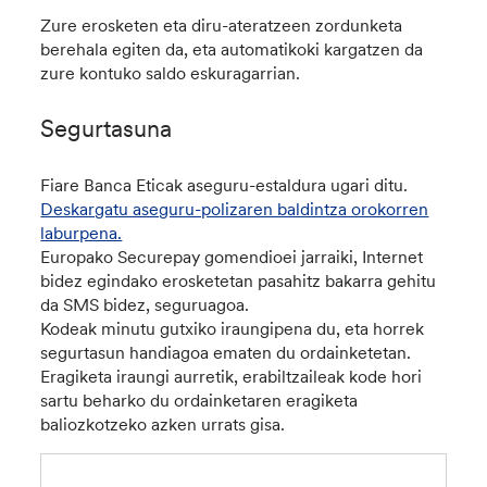
Zure erosketen eta diru-ateratzeen zordunketa
berehala egiten da, eta automatikoki kargatzen da
zure kontuko saldo eskuragarrian.
Segurtasuna
Fiare Banca Eticak aseguru-estaldura ugari ditu.
Deskargatu aseguru-polizaren baldintza orokorren
laburpena.
Europako Securepay gomendioei jarraiki, Internet
bidez egindako erosketetan pasahitz bakarra gehitu
da SMS bidez, seguruagoa.
Kodeak minutu gutxiko iraungipena du, eta horrek
segurtasun handiagoa ematen du ordainketetan.
Eragiketa iraungi aurretik, erabiltzaileak kode hori
sartu beharko du ordainketaren eragiketa
baliozkotzeko azken urrats gisa.