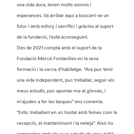
una vida dura, tenen molts somnis i
esperances. Va arribar aquí a buscant-se un
futur i amb esforç i sacrifici i gràcies al suport
de la fundació, l’està aconseguint.
Des de 2021 compta amb el suport de la
Fundació Mercé Fontanilles en la seva
formació i la cerca d’habitatge. “Ara puc tenir
una vida independent, puc treballar, seguir els
meus estudis, puc apuntar-me al gimnàs, i
m’ajuden a fer les tasques” ens comenta.
“Estic treballant en un hostal amb feines com la
recepció, el manteniment i la neteja”. Això ho
compagina amb els seus estudis de grau mitjà