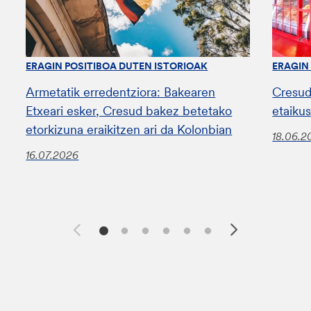
ERAGIN POSITIBOA DUTEN ISTORIOAK
ERAGIN
Armetatik erredentziora: Bakearen
Cresud
Etxeari esker, Cresud bakez betetako
etaiku
etorkizuna eraikitzen ari da Kolonbian
18.06.2
16.07.2026