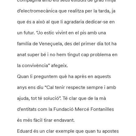
d’electromecànica que realitza per la tarda, ja
que és a això al que li agradaria dedicar-se en
un futur. “Jo estic vivint en el pis amb una
família de Veneçuela, des del primer dia tot ha
anat super bé i no hem tingut cap problema en
la convivència” afegeix.
Quan li preguntem què ha après en aquests
anys ens diu “Cal tenir respecte sempre i amb
ajuda, tot té solució”. Té clar que de la mà
d’entitats com la Fundació Mercé Fontanilles
és més fàcil tirar endavant.
Eduard és un clar exemple que quan tu apostes