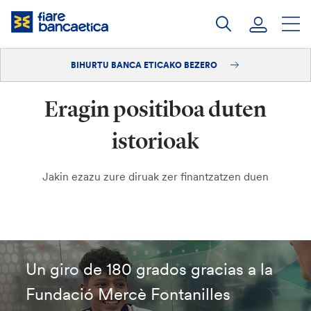
Pasatu
edukia
BIHURTU BANCA ETICAKO BEZERO
Saioa hasi
Eragin positiboa duten
Bihurtu bezero
istorioak
Jakin ezazu zure diruak zer finantzatzen duen
Un giro de 180 grados gracias a la
Fundació Mercè Fontanilles