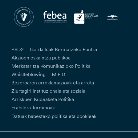
PSD2
Gordailuak Bermatzeko Funtsa
Akzioen eskaintza publikoa
Merkataritza Komunikazioko Politika
Whistleblowing
MIFID
Bezeroaren erreklamazioak eta arreta
Ziurtagiri instituzionala eta soziala
Arriskuen Kudeaketa Politika
Erabilera-terminoak
Datuak babesteko politika eta cookieak