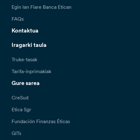
Egin lan Fiare Banca Etican
FAQs
Kontaktua
Iragarki taula
Truke-tasak
Tarifa-inprimakiak
Gure sarea
CreSud
Etica Sgr
Fundación Finanzas Éticas
GITs