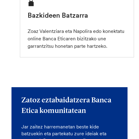
Bazkideen Batzarra
Zoaz Valentziara eta Napolira edo konektatu
online Banca Eticaren bizitzako une
garrantzitsu honetan parte hartzeko.
Zatoz eztabaidatzera Banca
Etica komunitatean
Jar zaitez harremanetan beste kide
batzuekin eta partekatu zure ideiak eta