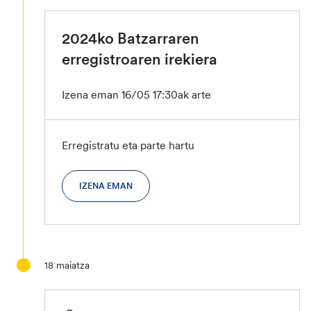
2024ko Batzarraren
erregistroaren irekiera
Izena eman 16/05 17:30ak arte
Erregistratu eta parte hartu
IZENA EMAN
18
maiatza