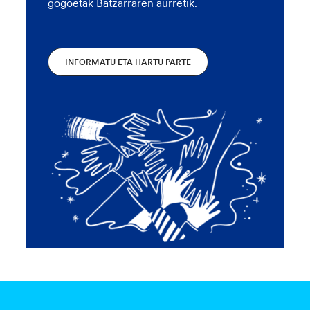
gogoetak Batzarraren aurretik.
INFORMATU ETA HARTU PARTE