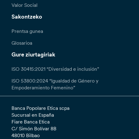
Valor Social
Sakontzeko
Prentsa gunea
Glosarioa
Gure ziurtagiriak
ISO 30415:2021 “Diversidad e inclusión”
ISO 53800:2024 “Igualdad de Género y
Empoderamiento Femenino”
Banca Popolare Etica scpa
Sucursal en España
Fiare Banca Etica
C/ Simón Bolívar 8B
48010 Bilbao