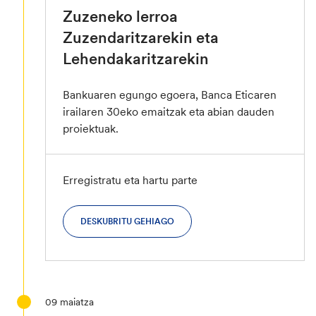
Zuzeneko lerroa
Zuzendaritzarekin eta
Lehendakaritzarekin
Bankuaren egungo egoera, Banca Eticaren
irailaren 30eko emaitzak eta abian dauden
proiektuak.
Erregistratu eta hartu parte
DESKUBRITU GEHIAGO
09
maiatza