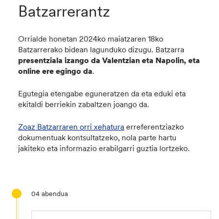
Batzarrerantz
Orrialde honetan 2024ko maiatzaren 18ko
Batzarrerako bidean lagunduko dizugu. Batzarra
presentziala izango da
Valentzian eta Napolin, eta
online ere egingo da
.
Egutegia etengabe eguneratzen da eta eduki eta
ekitaldi berriekin zabaltzen joango da.
Zoaz Batzarraren orri xehatura
erreferentziazko
dokumentuak kontsultatzeko, nola parte hartu
jakiteko eta informazio erabilgarri guztia lortzeko.
04
abendua