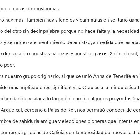
gico en esas circunstancias.
ro hay más. También hay silencios y caminatas en solitario ganad
do del otro sin decir palabra porque no hace falta y la necesid
as y se refuerza el sentimiento de amistad, a medida que las etap
e densa sobre nuestras cabezas y nuestros pasos. 2 días de sol, 
do peor.
ra nuestro grupo originario, al que se unió Anna de Tenerife en
nido más implicaciones significativas. Gracias a la minuciosidad
ortunidad de visitar a lo largo del camino algunos proyectos fin
 Arqueixal, cercano a Palas de Rei, nos permitió conocer de cer
mbre de sabiduría antigua y elecciones pioneras que intenta enl
stumbres agrícolas de Galicia con la necesidad de nuevos estilo