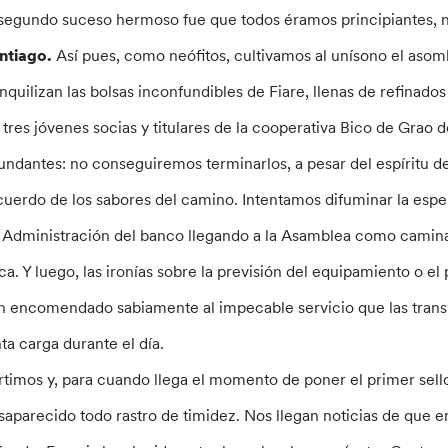
 segundo suceso hermoso fue que todos éramos principiantes, 
ntiago.
Así pues, como neófitos, cultivamos al unísono el asom
anquilizan las bolsas inconfundibles de Fiare, llenas de refin
s tres jóvenes socias y titulares de la cooperativa Bico de Grao
undantes: no conseguiremos terminarlos, a pesar del espíritu de
cuerdo de los sabores del camino. Intentamos difuminar la esper
 Administración del banco llegando a la Asamblea como caminant
ica. Y luego, las ironías sobre la previsión del equipamiento o e
n encomendado sabiamente al impecable servicio que las transpo
nta carga durante el día.
rtimos y, para cuando llega el momento de poner el primer sello
saparecido todo rastro de timidez. Nos llegan noticias de que 