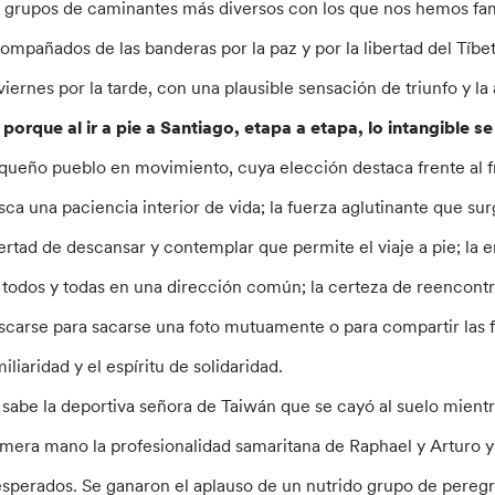
s grupos de caminantes más diversos con los que nos hemos fami
ompañados de las banderas por la paz y por la libertad del Tíbet
 viernes por la tarde, con una plausible sensación de triunfo y l
, porque al ir a pie a Santiago, etapa a etapa, lo intangible s
queño pueblo en movimiento, cuya elección destaca frente al fr
sca una paciencia interior de vida; la fuerza aglutinante que surg
bertad de descansar y contemplar que permite el viaje a pie; la 
 todos y todas en una dirección común; la certeza de reencontra
scarse para sacarse una foto mutuamente o para compartir las f
iliaridad y el espíritu de solidaridad.
 sabe la deportiva señora de Taiwán que se cayó al suelo mient
imera mano la profesionalidad samaritana de Raphael y Arturo 
esperados. Se ganaron el aplauso de un nutrido grupo de peregr