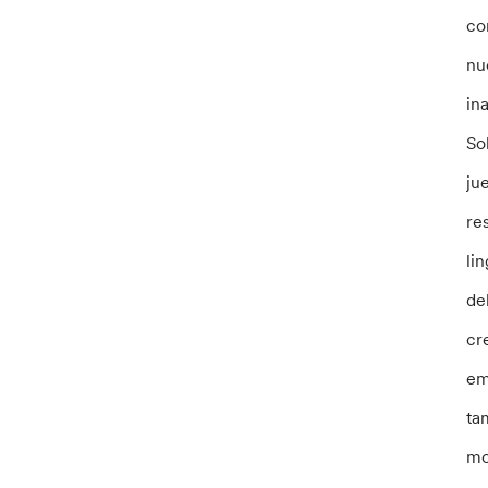
co
nu
in
So
ju
re
li
de
cr
em
ta
mo