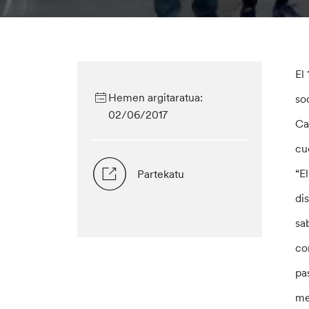
El
Hemen argitaratua:
so
02/06/2017
Ca
cu
“E
Partekatu
di
sa
co
pa
me