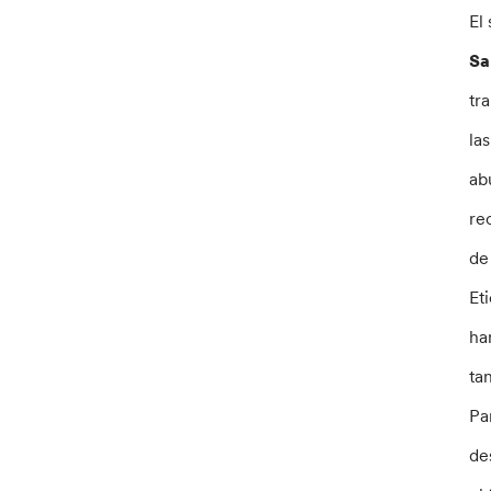
El
Sa
tr
la
ab
re
de
Et
ha
ta
Pa
de