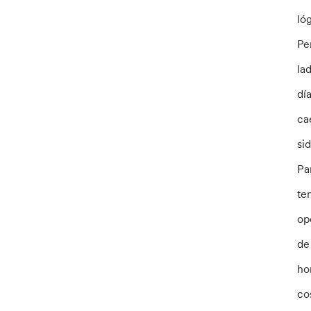
ló
Pe
la
dí
ca
si
Pa
te
op
de
ho
co