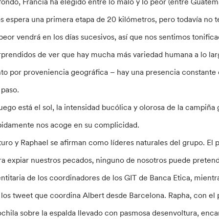
 fondo, Francia ha elegido entre lo malo y lo peor (entre Guate
s espera una primera etapa de 20 kilómetros, pero todavía no 
 peor vendrá en los días sucesivos, así que nos sentimos tonifica
rprendidos de ver que hay mucha más variedad humana a lo lar
nto por proveniencia geográfica – hay una presencia constante 
 paso.
luego está el sol, la intensidad bucólica y olorosa de la campiña 
pidamente nos acoge en su complicidad.
turo y Raphael se afirman como líderes naturales del grupo. El
ra expiar nuestros pecados, ninguno de nosotros puede pretend
entitaria de los coordinadores de los GIT de Banca Etica, mientra
 los tweet que coordina Albert desde Barcelona. Rapha, con el 
chila sobre la espalda llevado con pasmosa desenvoltura, encar