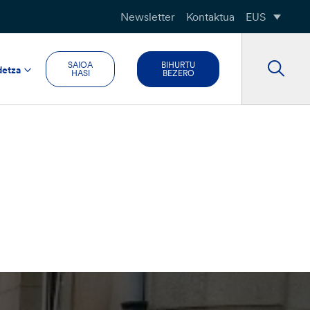
Newsletter
Kontaktua
EUS
SAIOA
BIHURTU
detza
HASI
BEZERO