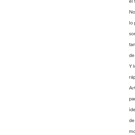
el
No
lo
so
ta
de
Y 
rá
Ar
pa
id
de
mo