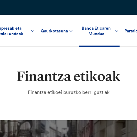
npresak eta
Banca Eticaren
Gaurkotasuna
Partai
tolakundeak
Mundua
Finantza etikoak
Finantza etikoei buruzko berri guztiak