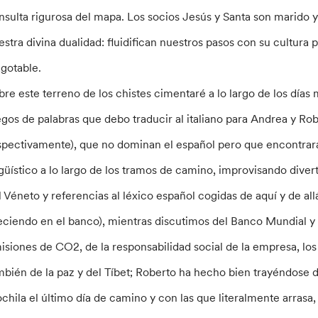
nsulta rigurosa del mapa. Los socios Jesús y Santa son marido 
estra divina dualidad: fluidifican nuestros pasos con su cultura 
agotable.
bre este terreno de los chistes cimentaré a lo largo de los días
egos de palabras que debo traducir al italiano para Andrea y Rob
spectivamente), que no dominan el español pero que encontrará
ngüístico a lo largo de los tramos de camino, improvisando diver
l Véneto y referencias al léxico español cogidas de aquí y de allá
eciendo en el banco), mientras discutimos del Banco Mundial y d
isiones de CO2, de la responsabilidad social de la empresa, los
mbién de la paz y del Tíbet; Roberto ha hecho bien trayéndose 
chila el último día de camino y con las que literalmente arrasa, 