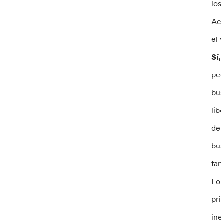
lo
Ac
el
Sí
pe
bu
li
de
bu
fam
Lo
pr
in