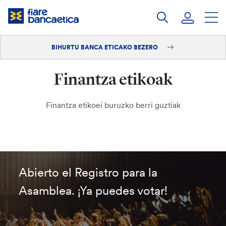
Pasatu
edukia
BIHURTU BANCA ETICAKO BEZERO
Saioa hasi
Finantza etikoak
Bihurtu bezero
Finantza etikoei buruzko berri guztiak
Abierto el Registro para la
Asamblea. ¡Ya puedes votar!