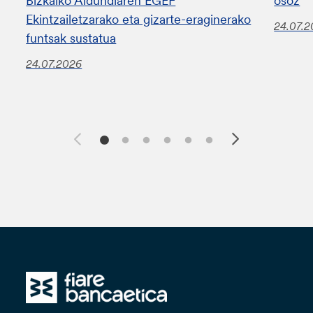
Bizkaiko Aldundiaren EGEF
osoz
Ekintzailetzarako eta gizarte-eraginerako
24.07.
funtsak sustatua
24.07.2026