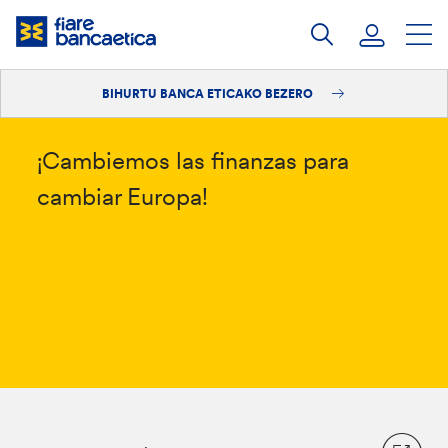
Pasatu
edukia
BIHURTU BANCA ETICAKO BEZERO
Saioa hasi
Bihurtu bezero
¡Cambiemos las finanzas para
cambiar Europa!