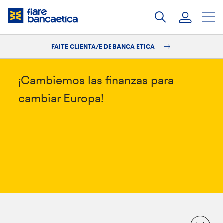
Saltar
ao
contido
FAITE CLIENTA/E DE BANCA ETICA
Iniciar sesión
Faite clienta/e
¡Cambiemos las finanzas para
cambiar Europa!