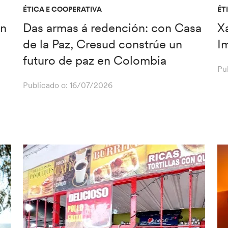
ÉTICA E COOPERATIVA
ÉT
en
Das armas á redención: con Casa
X
de la Paz, Cresud constrúe un
I
futuro de paz en Colombia
Pu
Publicado o:
16/07/2026