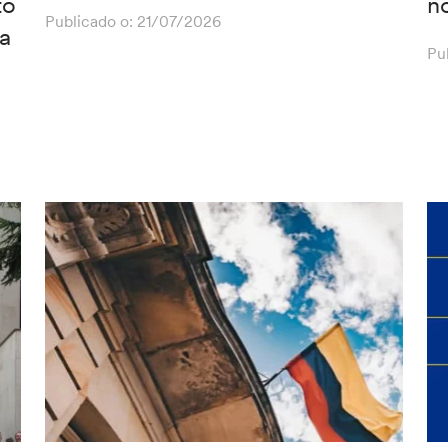
to
n
Publicado o:
21/07/2026
ia
Pu