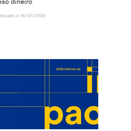
oso diñeiro
blicado o:
16/07/2026