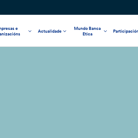
presas e
Mundo Banca
Actualidade
Participació
anizacións
Etica