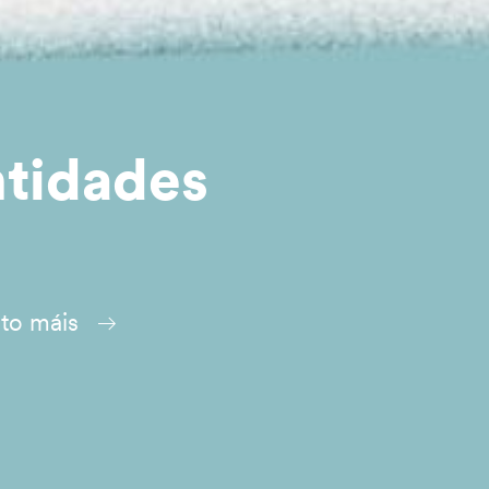
ntidades
ito máis